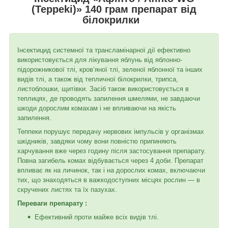
(Teppeki)» 140 грам препарат від
білокрилки
Інсектицид системної та трансламінарної дії ефективно
використовується для лікування яблунь від яблонно-
підорожникової тлі, кров’яної тлі, зеленої яблонної та інших
видів тлі, а також від тепличної білокрилки, трипса,
листоблошки, щитівки. Засіб також використовується в
теплицях, де проводять запилення шмелями, не завдаючи
шкоди дорослим комахам і не впливаючи на якість
запилення.
Теппеки порушує передачу нервових імпульсів у організмах
шкідників, завдяки чому вони повністю припиняють
харчування вже через годину після застосування препарату.
Повна загибель комах відбувається через 4 доби. Препарат
впливає як на личинок, так і на дорослих комах, включаючи
тих, що знаходяться в важкодоступних місцях рослин — в
скручених листях та їх пазухах.
Переваги препарату :
Ефективний проти майже всіх видів тлі.