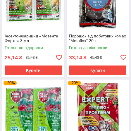
Інсекто-акарицид «Мовенте
Порошок від побутових комах
Форте» 3 мл
"Metoflox" 20 г
Готово до відправки
Готово до відправки
25,14
33,14
₴
₴
31,43 ₴
41,43 ₴
Купити
Купити
–20%
–20%