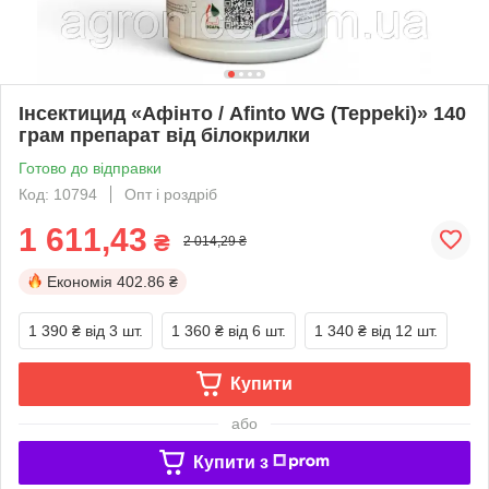
Інсектицид «Афінто / Afinto WG (Teppeki)» 140
грам препарат від білокрилки
Готово до відправки
Код: 10794
Опт і роздріб
1 611,43
₴
2 014,29 ₴
Економія
402.86 ₴
1 390 ₴
від 3 шт.
1 360 ₴
від 6 шт.
1 340 ₴
від 12 шт.
Купити
або
Купити з