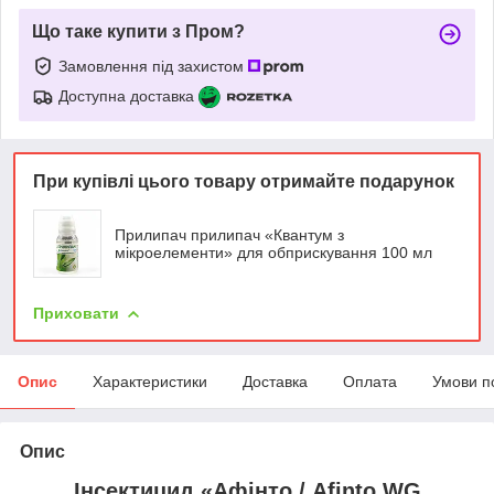
Що таке купити з Пром?
Замовлення під захистом
Доступна доставка
При купівлі цього товару отримайте подарунок
Прилипач прилипач «Квантум з
мікроелементи» для обприскування 100 мл
Приховати
Опис
Характеристики
Доставка
Оплата
Умови п
Опис
Інсектицид «Афінто / Afinto WG