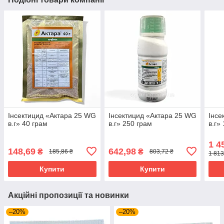
Інсектицид «Актара 25 WG
Інсектицид «Актара 25 WG
Інсе
в.г» 40 грам
в.г» 250 грам
в.г» 
1 4
148,69
642,98
₴
₴
185,86 ₴
803,72 ₴
1 813
Купити
Купити
Акційні пропозиції та новинки
–20%
–20%