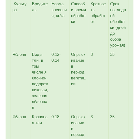
Культу
Вредите
Норма
Способ
Кратнос
Срок
ра
ль
внесени
и время
ть
последн
я, кг/га
обработ
обработ
ей
ки
ок
обработ
ки (дней
до
сбора
урожая)
Яблоня
Виды
0.12-
Опрыск
3
35
тли, в
0.14
ивание
том
в
числе я
период
блонно-
вегетац
подорож
ии
никовая,
зеленая
яблонна
я
Яблоня
Кровяна
0.18
Опрыск
3
35
я тля
ивание
в
период