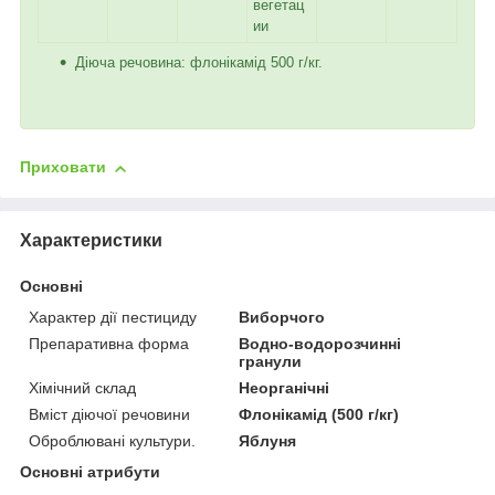
вегетац
ии
Діюча речовина: флонікамід 500 г/кг.
Приховати
Характеристики
Основні
Характер дії пестициду
Виборчого
Препаративна форма
Водно-водорозчинні
гранули
Хімічний склад
Неорганічні
Вміст діючої речовини
Флонікамід (500 г/кг)
Оброблювані культури.
Яблуня
Основні атрибути