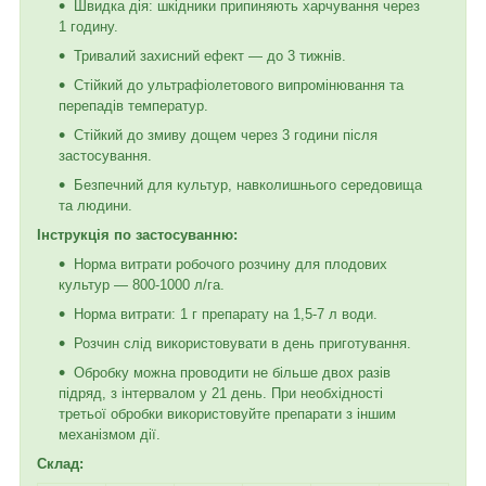
Швидка дія: шкідники припиняють харчування через
1 годину.
Тривалий захисний ефект — до 3 тижнів.
Стійкий до ультрафіолетового випромінювання та
перепадів температур.
Стійкий до змиву дощем через 3 години після
застосування.
Безпечний для культур, навколишнього середовища
та людини.
Інструкція по застосуванню:
Норма витрати робочого розчину для плодових
культур — 800-1000 л/га.
Норма витрати: 1 г препарату на 1,5-7 л води.
Розчин слід використовувати в день приготування.
Обробку можна проводити не більше двох разів
підряд, з інтервалом у 21 день. При необхідності
третьої обробки використовуйте препарати з іншим
механізмом дії.
Склад: