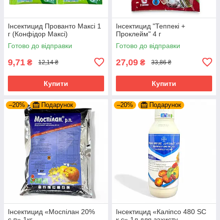
Інсектицид Прованто Максі 1
Інсектицид "Теппекі +
г (Конфідор Максі)
Проклейм" 4 г
Готово до відправки
Готово до відправки
9,71
27,09
₴
₴
12,14 ₴
33,86 ₴
Купити
Купити
–20%
Подарунок
–20%
Подарунок
Інсектицид «Моспілан 20%
Інсектицид «Каліпсо 480 SC
с.п» 1кг
к.с» 1л для захисту