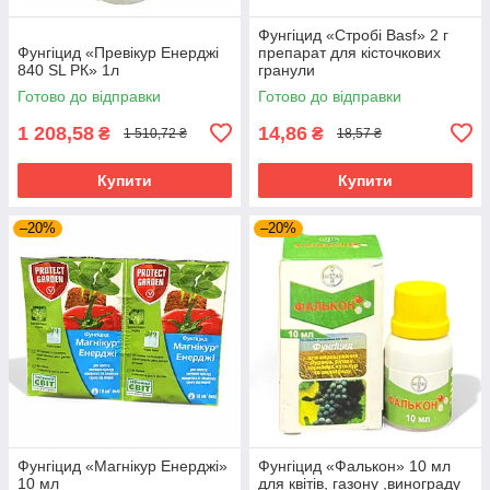
Фунгіцид «Стробі Basf» 2 г
Фунгіцид «Превікур Енерджі
препарат для кісточкових
840 SL РК» 1л
гранули
Готово до відправки
Готово до відправки
1 208,58
14,86
₴
₴
1 510,72 ₴
18,57 ₴
Купити
Купити
–20%
–20%
Фунгіцид «Магнікур Енерджі»
Фунгіцид «Фалькон» 10 мл
10 мл
для квітів, газону ,винограду