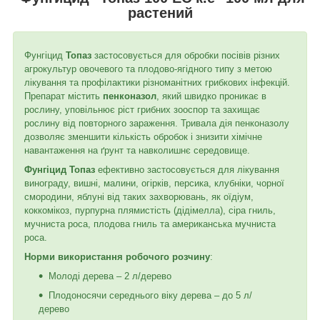
растений
Фунгіцид
Топаз
застосовується для обробки посівів різних
агрокультур овочевого та плодово-ягідного типу з метою
лікування та профілактики різноманітних грибкових інфекцій.
Препарат містить
пенконазол
, який швидко проникає в
рослину, уповільнює ріст грибних зооспор та захищає
рослину від повторного зараження. Тривала дія пенконазолу
дозволяє зменшити кількість обробок і знизити хімічне
навантаження на ґрунт та навколишнє середовище.
Фунгіцид Топаз
ефективно застосовується для лікування
винограду, вишні, малини, огірків, персика, клубніки, чорної
смородини, яблуні від таких захворювань, як оїдіум,
коккомікоз, пурпурна плямистість (дідімелла), сіра гниль,
мучниста роса, плодова гниль та американська мучниста
роса.
Норми використання робочого розчину
:
Молоді дерева – 2 л/дерево
Плодоносячи середнього віку дерева – до 5 л/
дерево