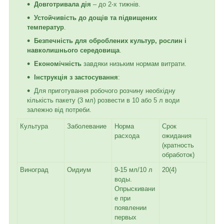
Довготривала дія
– до 2-х тижнів.
Устойчивість до дощів та підвищених
температур
.
Безпечність для оброблених культур, рослин і
навколишнього середовища
.
Економічність
завдяки низьким нормам витрати.
Інструкція з застосування
:
Для приготування робочого розчину необхідну
кількість пакету (3 мл) розвести в 10 або 5 л води
залежно від потреби.
Культура
Заболевание
Норма
Срок
расхода
ожидания
(кратность
обработок)
Виноград
Оидиум
9-15 мл/10 л
20(4)
воды.
Опрыскивани
е при
появлении
первых