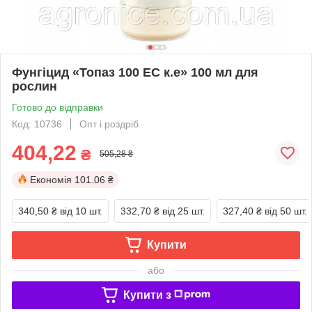
Фунгіцид «Топаз 100 EC к.е» 100 мл для
рослин
Готово до відправки
Код: 10736
Опт і роздріб
404,22
₴
505,28 ₴
Економія
101.06 ₴
340,50 ₴
від 10 шт.
332,70 ₴
від 25 шт.
327,40 ₴
від 50 шт.
Купити
або
Купити з