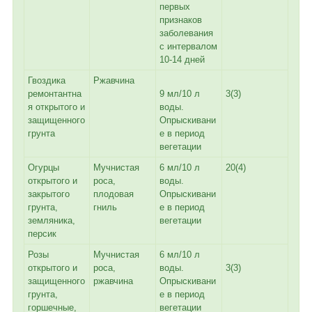
первых
признаков
заболевания
с интервалом
10-14 дней
Гвоздика
Ржавчина
ремонтантна
9 мл/10 л
3(3)
я открытого и
воды.
защищенного
Опрыскивани
грунта
е в период
вегетации
Огурцы
Мучнистая
6 мл/10 л
20(4)
открытого и
роса,
воды.
закрытого
плодовая
Опрыскивани
грунта,
гниль
е в период
земляника,
вегетации
персик
Розы
Мучнистая
6 мл/10 л
открытого и
роса,
воды.
3(3)
защищенного
ржавчина
Опрыскивани
грунта,
е в период
горшечные,
вегетации