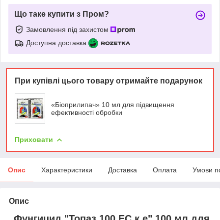
Що таке купити з Пром?
Замовлення під захистом
Доступна доставка
При купівлі цього товару отримайте подарунок
«Біоприлипач» 10 мл для підвищення
ефективності обробки
Приховати
Опис
Характеристики
Доставка
Оплата
Умови п
Опис
Фунгицид "Топаз 100 EC к.е" 100 мл для