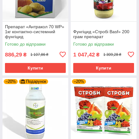
Препарат «Антракол 70 WP»
1кг контактно-системний
Фунгіцид «Стробі Basf» 200
фунгіцид
грам препарат
Готово до відправки
Готово до відправки
886,29
1 047,42
₴
₴
1 107,86 ₴
1 309,28 ₴
Купити
Купити
–20%
Подарунок
–20%