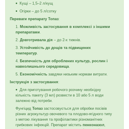
Кущі – 1,5–2 л/кущ
Огірки – до 5 л/сотку
Переваги препарату Топаз
:
Можливість застосування в комплексі з іншими
препаратами
.
Довготривала дія
– до 2-х тижнів.
Устойчивість до дощів та підвищених
температур
.
Безпечність для оброблених культур, рослин і
навколишнього середовища
.
Економічність
завдяки низьким нормам витрати.
Інструкція з застосування
:
Для приготування робочого розчину необхідну
кількість пакету (3 мл) розвести в 10 або 5 л води
залежно від потреби.
Фунгіцид
Топаз
застосовується для обробки посівів
різних агрокультур овочевого та плодово-ягідного типу
з метою лікування та профілактики різноманітних
грибкових інфекцій. Препарат містить
пенконазол
,