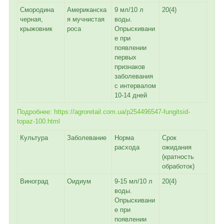
Смородина
Американска
9 мл/10 л
20(4)
черная,
я мучнистая
воды.
крыжовник
роса
Опрыскивани
е при
появлении
первых
признаков
заболевания
с интервалом
10-14 дней
Подробнее: https://agroretail.com.ua/p254496547-fungitsid-
topaz-100.html
Культура
Заболевание
Норма
Срок
расхода
ожидания
(кратность
обработок)
Виноград
Оидиум
9-15 мл/10 л
20(4)
воды.
Опрыскивани
е при
появлении