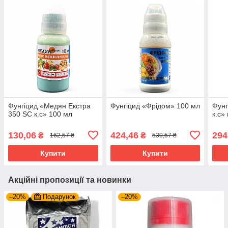
Фунгіцид «Медян Екстра
Фунгіцид «Фрідом» 100 мл
Фунг
350 SC к.с» 100 мл
к.с»
130,06
424,46
294
₴
₴
162,57 ₴
530,57 ₴
Купити
Купити
Акційні пропозиції та новинки
–20%
Подарунок
–20%