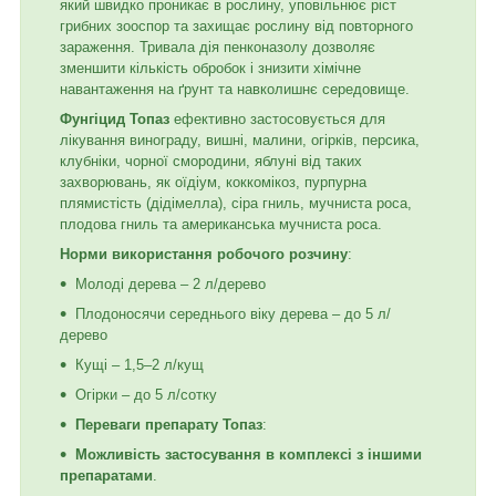
який швидко проникає в рослину, уповільнює ріст
грибних зооспор та захищає рослину від повторного
зараження. Тривала дія пенконазолу дозволяє
зменшити кількість обробок і знизити хімічне
навантаження на ґрунт та навколишнє середовище.
Фунгіцид Топаз
ефективно застосовується для
лікування винограду, вишні, малини, огірків, персика,
клубніки, чорної смородини, яблуні від таких
захворювань, як оїдіум, коккомікоз, пурпурна
плямистість (дідімелла), сіра гниль, мучниста роса,
плодова гниль та американська мучниста роса.
Норми використання робочого розчину
:
Молоді дерева – 2 л/дерево
Плодоносячи середнього віку дерева – до 5 л/
дерево
Кущі – 1,5–2 л/кущ
Огірки – до 5 л/сотку
Переваги препарату Топаз
:
Можливість застосування в комплексі з іншими
препаратами
.