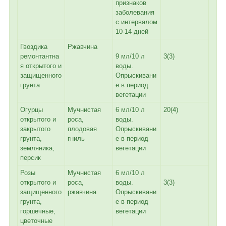
признаков
заболевания
с интервалом
10-14 дней
Гвоздика
Ржавчина
ремонтантна
9 мл/10 л
3(3)
я открытого и
воды.
защищенного
Опрыскивани
грунта
е в период
вегетации
Огурцы
Мучнистая
6 мл/10 л
20(4)
открытого и
роса,
воды.
закрытого
плодовая
Опрыскивани
грунта,
гниль
е в период
земляника,
вегетации
персик
Розы
Мучнистая
6 мл/10 л
открытого и
роса,
воды.
3(3)
защищенного
ржавчина
Опрыскивани
грунта,
е в период
горшечные,
вегетации
цветочные