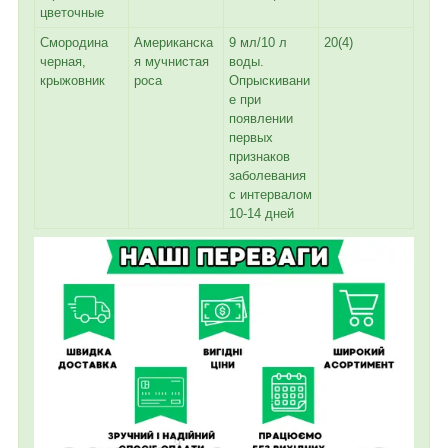
цветочные
Смородина
Американска
9 мл/10 л
20(4)
черная,
я мучнистая
воды.
крыжовник
роса
Опрыскивани
е при
появлении
первых
признаков
заболевания
с интервалом
10-14 дней