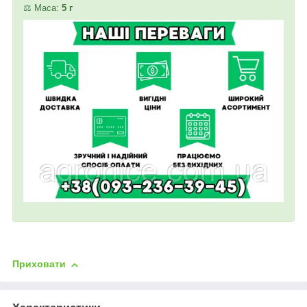
⚖️ Маса:
5 г
Приховати