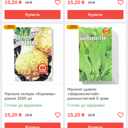
15,20
15,20
₴
₴
19 ₴
19 ₴
Купити
Купити
–20%
–20%
Насіння щавлю
Насіння селери «Корнева»
«Широколистий»
рання 1500 шт
ранньостиглий 5 грам
Готово до відправки
Готово до відправки
15,20
15,20
₴
₴
19 ₴
19 ₴
Купити
Купити