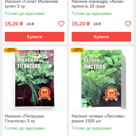
Насіння «Салат Малинова
Насіння коріандру «Кінза»
куля» 5 гр
пряність 20 грам
Готово до відправки
Готово до відправки
15,20
15,20
₴
₴
19 ₴
19 ₴
Купити
Купити
–20%
–20%
Насіння «Петрушка
Насіння селери «Листова»
Гігантела» 5 гр
рання 1500 шт
Готово до відправки
Готово до відправки