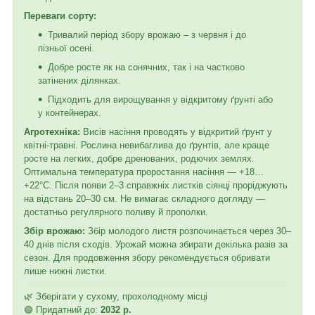
Переваги сорту:
Тривалий період збору врожаю – з червня і до
пізньої осені.
Добре росте як на сонячних, так і на частково
затінених ділянках.
Підходить для вирощування у відкритому ґрунті або
у контейнерах.
Агротехніка:
Висів насіння проводять у відкритий ґрунт у
квітні-травні. Рослина невибаглива до ґрунтів, але краще
росте на легких, добре дренованих, родючих землях.
Оптимальна температура проростання насіння — +18…
+22°C. Після появи 2–3 справжніх листків сіянці проріджують
на відстань 20–30 см. Не вимагає складного догляду —
достатньо регулярного поливу й прополки.
Збір врожаю:
Збір молодого листя розпочинається через 30–
40 днів після сходів. Урожай можна збирати декілька разів за
сезон. Для продовження збору рекомендується обривати
лише нижні листки.
🌿 Зберігати у сухому, прохолодному місці
🟢 Придатний до:
2032 р.