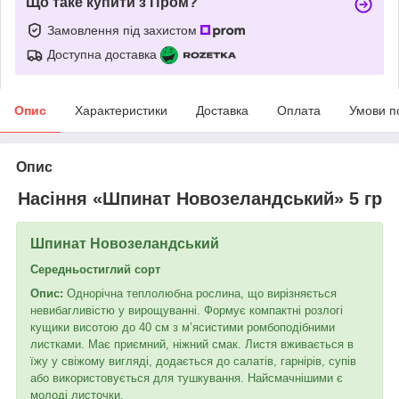
Що таке купити з Пром?
Замовлення під захистом
Доступна доставка
Опис
Характеристики
Доставка
Оплата
Умови п
Опис
Насіння «Шпинат Новозеландський» 5 гр
Шпинат Новозеландський
Середньостиглий сорт
Опис:
Однорічна теплолюбна рослина, що вирізняється
невибагливістю у вирощуванні. Формує компактні розлогі
кущики висотою до 40 см з м’ясистими ромбоподібними
листками. Має приємний, ніжний смак. Листя вживається в
їжу у свіжому вигляді, додається до салатів, гарнірів, супів
або використовується для тушкування. Найсмачнішими є
молоді листочки.