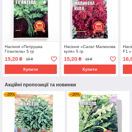
Насіння «Петрушка
Насіння «Салат Малинова
Насі
Гігантела» 5 гр
куля» 5 гр
F1 »
15,20
15,20
16,
₴
₴
19 ₴
19 ₴
Купити
Купити
Акційні пропозиції та новинки
–20%
–20%