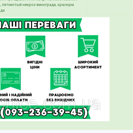
 пятнистый некроз винограда, краснуха
ада