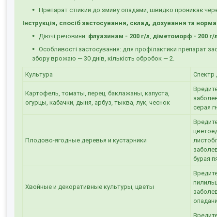
Препарат стійкий до змиву опадами, швидко проникає через
Інструкція, спосіб застосування, склад, дозування та норм
Діючі речовини:
флуазинам - 200 г/л
,
діметоморф - 200 г/
Особливості застосування: для профілактики препарат заст
збору врожаю — 30 днів, кількість обробок — 2.
Культура
Спектр
Вредите
Картофель, томаты, перец, баклажаны, капуста,
заболев
огурцы, кабачки, дыня, арбуз, тыква, лук, чеснок
серая г
Вредите
цветоед
Плодово-ягодные деревья и кустарники
листобл
заболев
бурая п
Вредите
пилильщ
Хвойные и декоративные культуры, цветы
заболев
опадани
Вредите