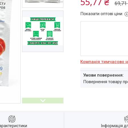
55,77 ₴
69,71
Показати оптові ціни
Компанія тимчасово 
повернення товару п
арактеристики
Інформація д