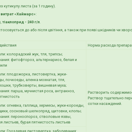
 кутикулу листа (за 1 годину).
а витрат «Хаймарс»
:
л
,
тіаклоприд - 240 г/л
.
осовується до або після цвітіння, а також при появі шкідників чи хворо
 действия
Норма расхода препара
ли: колорадский жук, тля, трипсы;
ания: фитофтороз, альтернариоз, белая и
нили
ли: плодожорка, листовертка, жуки-
ы, почкоеды, аленка мохнатая, тля,
ошки, трубковерты, вишневая муха;
ания: парша, мучнистая роса, антракноз,
Растворить содержимое 
ятнистость
Раствор тщательно пер
сотки насаждений.
ли: огневка, галлица, хермесы, жуки-короеды,
ики, сосновый шелкопряд, щитовки, клопы;
ания: пероноспороз, стволовые язвы,
я листьев, бурая пятнистость листьев
ли: Гроздевая листовертка; заболевания: