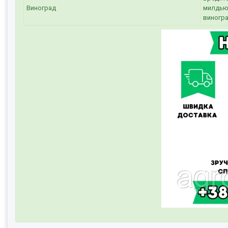
Виноград
милдью,
виногр