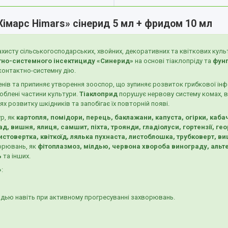
Хімарс Himars» сінерид 5 мл + фридом 10 мл
хисту сільськогосподарських, хвойних, декоративних та квіткових куль
тно-системного інсектициду «Синерид»
на основі тіаклопріду та
фунг
 контактно-системну дію.
генів та припиняє утворення зооспор, що зупиняє розвиток грибкової інф
облені частини культури.
Тіаклоприд
порушує нервову систему комах, в
ях розвитку шкідників та запобігає їх повторній появі.
р, як
картопля, помідори, перець, баклажани, капуста, огірки, кабач
д, вишня, ялиця, самшит, піхта, троянди, гладіолуси, гортензії, ге
истовертка, квіткоїд, лялька пухнаста, листоблошка, трубковерт, ви
ворювань, як
фітоплазмоз, мілдью, червона хвороба винограду, альтер
ь
та інших.
»
:
ілдью навіть при активному прогресуванні захворювань.