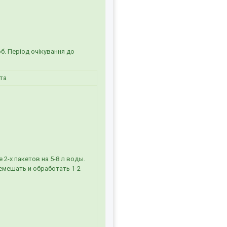
б. Період очікування до
та
2-х пакетов на 5-8 л воды.
емешать и обработать 1-2