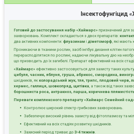
Інсектофунгіцид «
Готовий до застосування набір «Хаймарс»
призначений для за
захворювань. Комплект складається з двох препаратів:
контак
два активних компоненти:
флуазинам
і
діметоморф
, які мають
Проникаючи в тканини рослин, засіб інгібує дихання клітин пато
перерасподілятися по рослині, надаючи лікувальну дію на необр
що призводить до їх загибелі. Препарат ефективний на всіх стаді
«Хаймарс»
ефективно застосовується для захисту таких культу
цибуля, часник, яблуня, груша, абрикос, смородина, виногра
шкідників, як
колорадський жук, тля, трипс, плодовий черв, л
хермес, галлиця, шовкопряд, щитівка
, а також від таких зах
борошниста роса, антракноз, парша, коричнева плямистіст
Переваги комплексного препарату «Хаймарс Семейний сад
Контролює широкий спектр грибкових захворювань.
Забезпечує високий рівень захисту від фітоплазмозу та м
Ефективний на всіх стадіях розвитку шкідників.
Захисний період триває до
3-4 тижнів
.