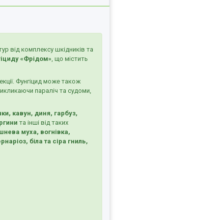
тур від комплексу шкідників та
іциду «Фрідом»
, що містить
екції. Фунгіцид може також
икликаючи параліч та судоми,
ки, кавун, диня, гарбуз,
оргини
та інші від таких
шнева муха, вогнівка,
наріоз, біла та сіра гниль,