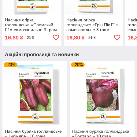
Насіння огірка
Насіння огірка
Насі
голландське «Сремский
голландське «Грін Пік F1»
голл
F1» самозапильне 3 грам
самозапильне 3 грам
само
16,80
16,80
16,
₴
₴
21 ₴
21 ₴
Акційні пропозиції та новинки
–20%
–20%
Насіння буряка голландське
Насіння буряка голландське
«Циліндра» 10 грам
«Болтарді» 10 грам