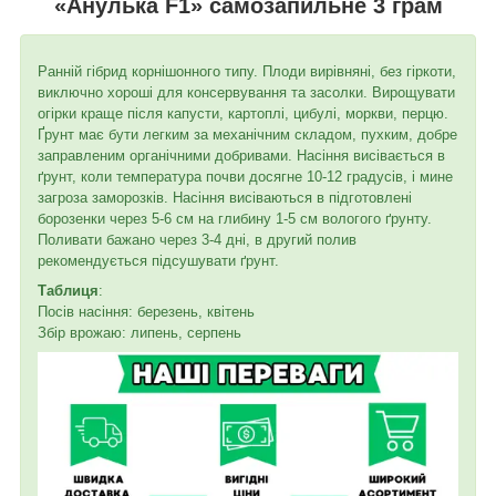
«Анулька F1» самозапильне 3 грам
Ранній гібрид корнішонного типу. Плоди вирівняні, без гіркоти,
виключно хороші для консервування та засолки. Вирощувати
огірки краще після капусти, картоплі, цибулі, моркви, перцю.
Ґрунт має бути легким за механічним складом, пухким, добре
заправленим органічними добривами. Насіння висівається в
ґрунт, коли температура почви досягне 10-12 градусів, і мине
загроза заморозків. Насіння висіваються в підготовлені
борозенки через 5-6 см на глибину 1-5 см вологого ґрунту.
Поливати бажано через 3-4 дні, в другий полив
рекомендується підсушувати ґрунт.
Таблиця
:
Посів насіння: березень, квітень
Збір врожаю: липень, серпень