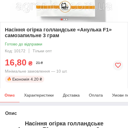
Насіння огірка голландське «Анулька F1»
самозапильне 3 грам
Готово до відправки
Код: 10172
Тільки опт
16,80
₴
21 ₴
Мінімальне замовлення — 10 шт.
Економія
4.20 ₴
Опис
Характеристики
Доставка
Оплата
Умови п
Опис
Насіння огірка голландське