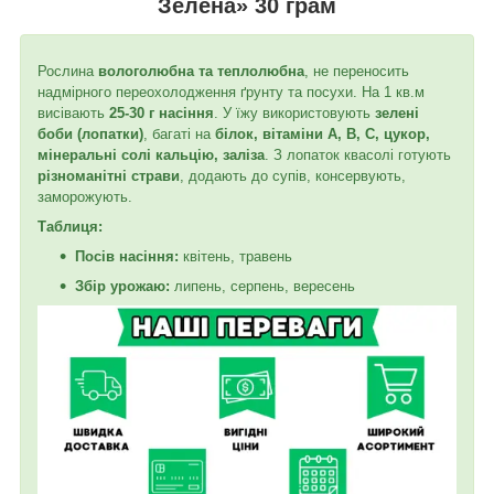
Зелена» 30 грам
Рослина
вологолюбна та теплолюбна
, не переносить
надмірного переохолодження ґрунту та посухи. На 1 кв.м
висівають
25-30 г насіння
. У їжу використовують
зелені
боби (лопатки)
, багаті на
білок, вітаміни A, B, C, цукор,
мінеральні солі кальцію, заліза
. З лопаток квасолі готують
різноманітні страви
, додають до супів, консервують,
заморожують.
Таблиця:
Посів насіння:
квітень, травень
Збір урожаю:
липень, серпень, вересень