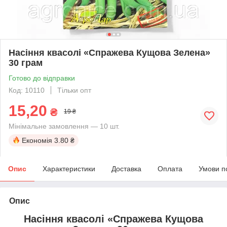
Насіння квасолі «Спражева Кущова Зелена»
30 грам
Готово до відправки
Код: 10110
Тільки опт
15,20
₴
19 ₴
Мінімальне замовлення — 10 шт.
Економія
3.80 ₴
Опис
Характеристики
Доставка
Оплата
Умови п
Опис
Насіння квасолі «Спражева Кущова