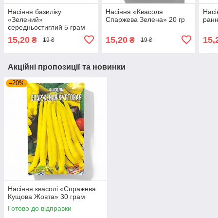
Насіння базиліку
Насіння «Квасоля
Насі
«Зелений»
Спаржева Зелена» 20 гр
ранн
середньостиглий 5 грам
15,20
15,20
15,
₴
₴
19 ₴
19 ₴
Акційні пропозиції та новинки
–20%
Насіння квасолі «Спражева
Кущова Жовта» 30 грам
Готово до відправки