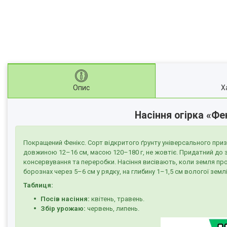
Опис
Х
Насіння огірка «Ф
Покращений Фенікс. Сорт відкритого ґрунту універсального приз
довжиною 12–16 см, масою 120–180 г, не жовтіє. Придатний до 
консервування та переробки. Насіння висівають, коли земля про
борознах через 5–6 см у рядку, на глибину 1–1,5 см вологої землі
Таблиця:
Посів насіння:
квітень, травень.
Збір урожаю:
червень, липень.