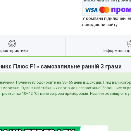
У компанії підключені е
покидаючи сайту.
арактеристики
Інформація д
еникс Плюс F1» самозапильне ранній 3 грами
начення. Починає плодоносити на 55–65 день від сходів. Плід великого
заморозків. Один з найстійкіших сортів до несправжньої борошнистої р
гріється до 10–12 °С і мине загроза приморозків. Насіння розміщують 
.