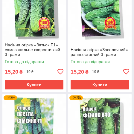
Насіння огірка «Зятьок F1»
самозапильне скоростиглий
Насіння огірка «Засолочний»
3 грами
ранньостиглий 3 грами
Готово до відправки
Готово до відправки
15,20
15,20
₴
₴
19 ₴
19 ₴
Купити
Купити
–20%
–20%