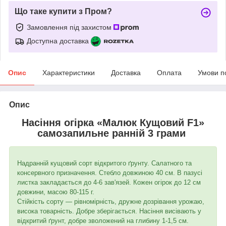
Що таке купити з Пром?
Замовлення під захистом
Доступна доставка
Опис
Характеристики
Доставка
Оплата
Умови п
Опис
Насіння огірка «Малюк Кущовий F1»
самозапильне ранній 3 грами
Надранній кущовий сорт відкритого ґрунту. Салатного та
консервного призначення. Стебло довжиною 40 см. В пазусі
листка закладається до 4-6 зав'язей. Кожен огірок до 12 см
довжини, масою 80-115 г.
Стійкість сорту — рівномірність, дружне дозрівання урожаю,
висока товарність. Добре зберігається. Насіння висівають у
відкритий ґрунт, добре зволожений на глибину 1-1,5 см.