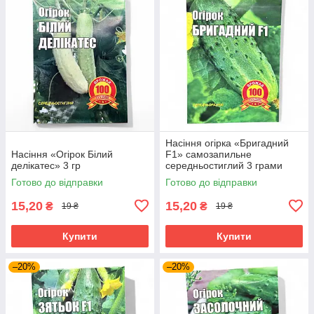
Насіння огірка «Бригадний
Насіння «Огірок Білий
F1» самозапильне
делікатес» 3 гр
середньостиглий 3 грами
Готово до відправки
Готово до відправки
15,20
15,20
₴
₴
19 ₴
19 ₴
Купити
Купити
–20%
–20%