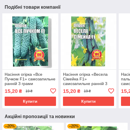
Подібні товари компанії
Насіння огірка «Все
Насіння огірка «Весела
Насі
Пучком F1» самозапильне
Сімейка F1»
паль
ранній 3 грами
самозапильне ранній 3
само
грами
гра
15,20
15,20
15,
₴
₴
19 ₴
19 ₴
Купити
Купити
Акційні пропозиції та новинки
–20%
–20%