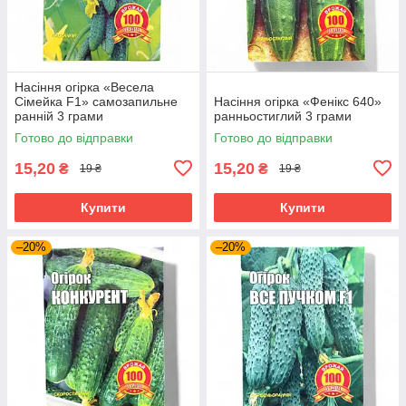
Насіння огірка «Весела
Сімейка F1» самозапильне
Насіння огірка «Фенікс 640»
ранній 3 грами
ранньостиглий 3 грами
Готово до відправки
Готово до відправки
15,20
15,20
₴
₴
19 ₴
19 ₴
Купити
Купити
–20%
–20%