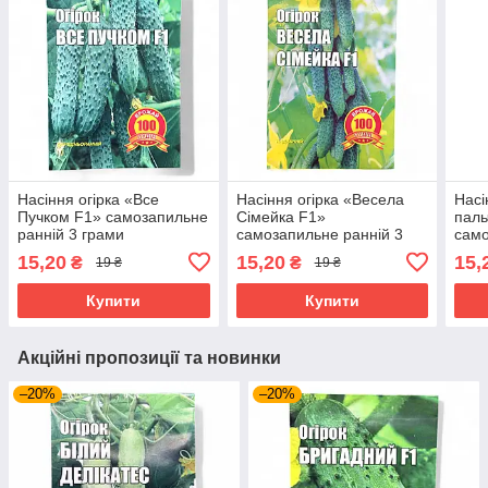
Насіння огірка «Все
Насіння огірка «Весела
Насі
Пучком F1» самозапильне
Сімейка F1»
паль
ранній 3 грами
самозапильне ранній 3
само
грами
гра
15,20
15,20
15,
₴
₴
19 ₴
19 ₴
Купити
Купити
Акційні пропозиції та новинки
–20%
–20%