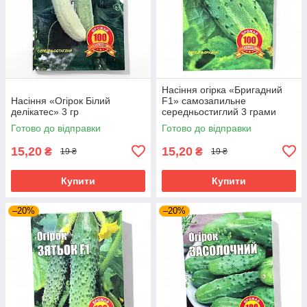
Насіння огірка «Бригадний
Насіння «Огірок Білий
F1» самозапильне
делікатес» 3 гр
середньостиглий 3 грами
Готово до відправки
Готово до відправки
15,20
15,20
₴
₴
19 ₴
19 ₴
Купити
Купити
–20%
–20%