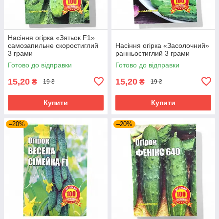
Насіння огірка «Зятьок F1»
самозапильне скоростиглий
Насіння огірка «Засолочний»
3 грами
ранньостиглий 3 грами
Готово до відправки
Готово до відправки
15,20
15,20
₴
₴
19 ₴
19 ₴
Купити
Купити
–20%
–20%