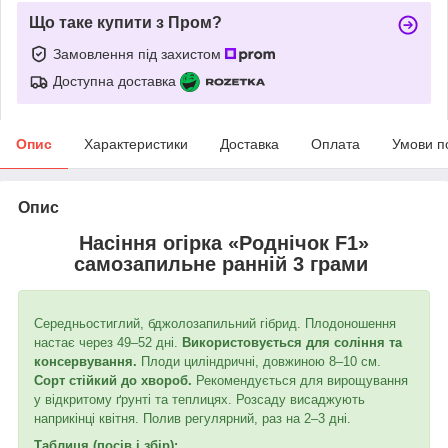
Що таке купити з Пром?
Замовлення під захистом
Доступна доставка
Опис
Характеристики
Доставка
Оплата
Умови п
Опис
Насіння огірка «Роднічок F1»
самозапильне ранній 3 грами
Середньостиглий, бджолозапильний гібрид. Плодоношення
настає через 49–52 дні.
Використовується для соління та
консервування.
Плоди циліндричні, довжиною 8–10 см.
Сорт стійкий до хвороб.
Рекомендується для вирощування
у відкритому ґрунті та теплицях. Розсаду висаджують
наприкінці квітня. Полив регулярний, раз на 2–3 дні.
Таблиця (посів і збір):