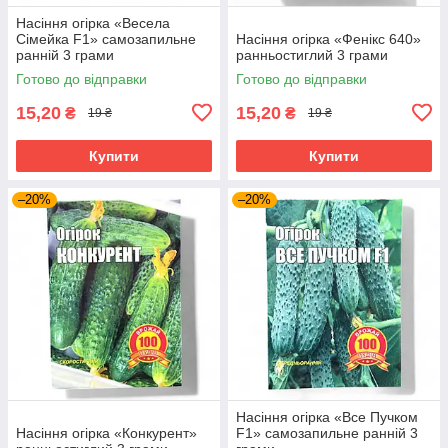
Насіння огірка «Весела
Сімейка F1» самозапильне
Насіння огірка «Фенікс 640»
ранній 3 грами
ранньостиглий 3 грами
Готово до відправки
Готово до відправки
15,20
15,20
₴
₴
19 ₴
19 ₴
Купити
Купити
–20%
–20%
Насіння огірка «Все Пучком
Насіння огірка «Конкурент»
F1» самозапильне ранній 3