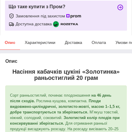
Що таке купити з Пром?
Замовлення під захистом
Доступна доставка
Опис
Характеристики
Доставка
Оплата
Умови п
Опис
Насіння кабачків цукіні «Золотинка»
раньостиглий 20 грам
Сорт ранньостиглий, починає плодоношення
на 46 день
після сходів.
Рослина кущова, компактна.
Плоди
видовжено-циліндричні, золотисто-жовті, масою 1–1,5 кг,
добре транспортуються та зберігаються.
М’якуш товстий,
ніжний, солодкий, соковитий.
Золотистий колір плодів при
консервуванні зберігається.
Для отримання ранньої
продукції висаджують розсаду. На розсаду висівають 20–25