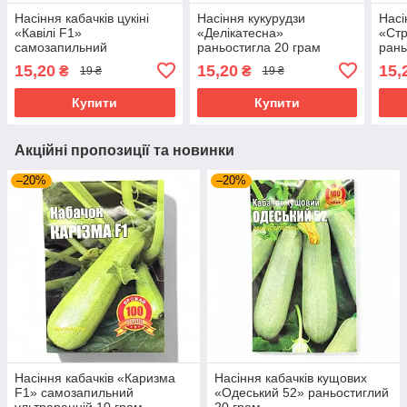
Насіння кабачків цукіні
Насіння кукурудзи
Насі
«Кавілі F1»
«Делікатесна»
«Стр
самозапильний
раньостигла 20 грам
рань
ультраранній 10 грам
15,20
15,20
15,
₴
₴
19 ₴
19 ₴
Купити
Купити
Акційні пропозиції та новинки
–20%
–20%
Насіння кабачків «Каризма
Насіння кабачків кущових
F1» самозапильний
«Одеський 52» раньостиглий
ультраранній 10 грам
20 грам