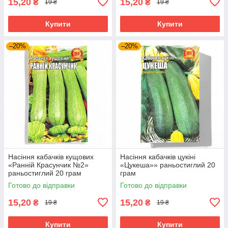
15,20
15,20
₴
₴
19 ₴
19 ₴
Купити
Купити
–20%
–20%
Насіння кабачків кущових
Насіння кабачків цукіні
«Ранній Красунчик №2»
«Цукеша»» раньостиглий 20
раньостиглий 20 грам
грам
Готово до відправки
Готово до відправки
15,20
15,20
₴
₴
19 ₴
19 ₴
Купити
Купити