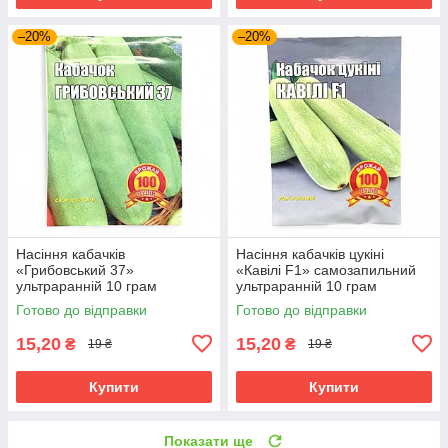
–20%
–20%
Насіння кабачків
Насіння кабачків цукіні
«Грибовський 37»
«Кавілі F1» самозапильний
ультраранній 10 грам
ультраранній 10 грам
Готово до відправки
Готово до відправки
15,20
15,20
₴
₴
19 ₴
19 ₴
Купити
Купити
Показати ще