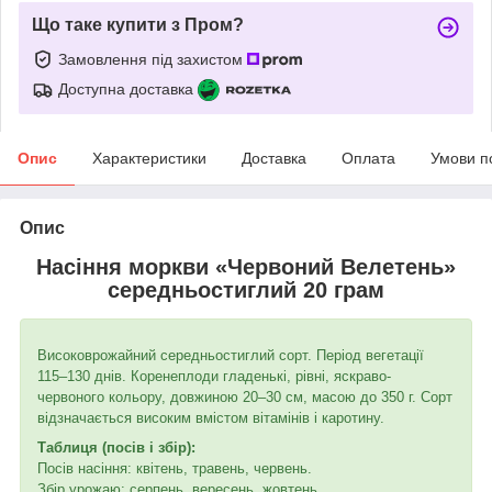
Що таке купити з Пром?
Замовлення під захистом
Доступна доставка
Опис
Характеристики
Доставка
Оплата
Умови п
Опис
Насіння моркви «Червоний Велетень»
середньостиглий 20 грам
Високоврожайний середньостиглий сорт. Період вегетації
115–130 днів. Коренеплоди гладенькі, рівні, яскраво-
червоного кольору, довжиною 20–30 см, масою до 350 г. Сорт
відзначається високим вмістом вітамінів і каротину.
Таблиця (посів і збір):
Посів насіння: квітень, травень, червень.
Збір урожаю: серпень, вересень, жовтень.