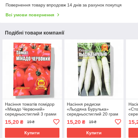
Повернення товару впродовж 14 днів за рахунок покупця
Всі умови повернення
Подібні товари компанії
Насіння томатів помідор
Насіння редиски
Насі
«Мікадо Червоний»
«Льодяна Бурулька»
«Ст
середньостиглий 3 грами
середньостиглий 20 грам
сере
15,20
15,20
15,
₴
₴
19 ₴
19 ₴
Купити
Купити