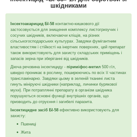
шкідниками
Інсектоакарицид БІ-58
контактно-кишкового дії
застосовується для знищення комплексу листогризучих і
сосучих шкідників, включаючи кліщів, на різних
сільськогосподарських культурах. Завдяки фумігантним
властивостям і стійкості на інертних поверхнях, цей препарат
також використовують для захисту складських приміщень і
запасів зерна при зберіганні від шкідників.
Діюча речовина інсектициду -
піриміфос-метил
500 г/л,
швидко проникає в рослину, поширюючись по всіх її частинах
трансламінарно. Завдяки цьому в зеленій тканині листа
гинуть мініруючі шкідники (наприклад, личинки бурякової
мухи). При потраплянні препарату в організм шкідника
порушуються основні функції внутрішніх органів, що
призводить до отруєння і загибелі паразита.
Інсектицидне засіб БІ-58
ефективно використовують для
захисту:
Пшениці
Жита