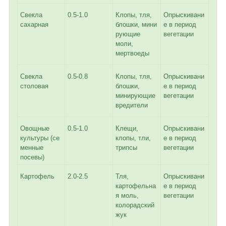
Свекла
0.5-1.0
Клопы, тля,
Опрыскивани
сахарная
блошки, мини
е в период
рующие
вегетации
моли,
мертвоеды
Свекла
0.5-0.8
Клопы, тля,
Опрыскивани
столовая
блошки,
е в период
минирующие
вегетации
вредители
Овощные
0.5-1.0
Клещи,
Опрыскивани
культуры (се
клопы, тли,
е в период
менные
трипсы
вегетации
посевы)
Картофель
2.0-2.5
Тля,
Опрыскивани
картофельна
е в период
я моль,
вегетации
колорадский
жук