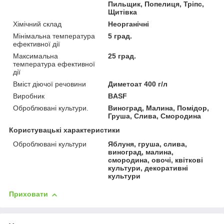
Пильщик, Попелиця, Тріпс,
Щитівка
Хімічний склад
Неорганічні
Мінімальна температура
5 град.
ефективної дії
Максимальна
25 град.
температура ефективної
дії
Вміст діючої речовини
Диметоат 400 г/л
Виробник
BASF
Оброблювані культури.
Виноград, Малина, Помідор,
Груша, Слива, Смородина
Користувацькі характеристики
Оброблювані культури
Яблуня, груша, слива,
виноград, малина,
смородина, овочі, квіткові
культури, декоративні
культури
Приховати