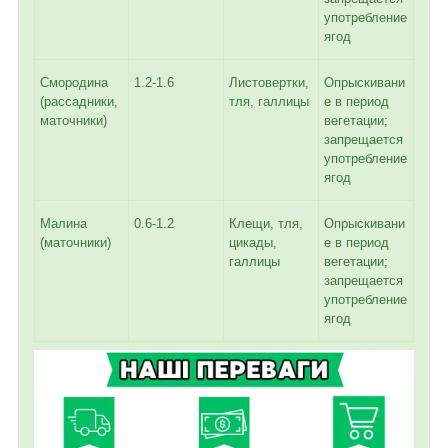
употребление
ягод
Смородина
1.2-1.6
Листовертки,
Опрыскивани
(рассадники,
тля, галлицы
е в период
маточники)
вегетации;
запрещается
употребление
ягод
Малина
0.6-1.2
Клещи, тля,
Опрыскивани
(маточники)
цикады,
е в период
галлицы
вегетации;
запрещается
употребление
ягод