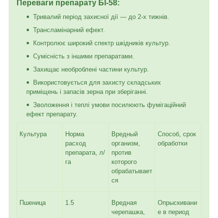
Переваги препарату БІ-58
:
Тривалий період захисної дії — до 2-х тижнів.
Трансламінарний ефект.
Контролює широкий спектр шкідників культур.
Сумісність з іншими препаратами.
Захищає необроблені частини культур.
Використовується для захисту складських
приміщень і запасів зерна при зберіганні.
Зволоження і теплі умови посилюють фумігаційний
ефект препарату.
Культура
Норма
Вредный
Способ, срок
расход
организм,
обработки
препарата, л/
против
га
которого
обрабатывает
ся
Пшеница
1.5
Вредная
Опрыскивани
черепашка,
е в период