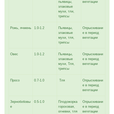
пьявицы,
вегетации
злаковые
мухи, тли,
трипсы
Рожь, ячмень
1.0-1.2
Пьявицы,
Опрыскивани
злаковые
е в период
мухи, тля,
вегетации
трипсы
Овес
1.0-1.2
Пьявицы,
Опрыскивани
злаковые
е в период
мухи, Тля,
вегетации
трипсы
Просо
0.7-1.0
Тля
Опрыскивани
е в период
вегетации
Зернобобовы
0.5-1.0
Плодожорка
Опрыскивани
е
гороховая,
е в период
огневки, тля
вегетации