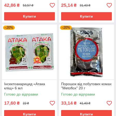
42,86
25,14
₴
₴
53,57 ₴
31,43 ₴
Купити
Купити
–20%
–20%
Інсектоакарицид «Атака
Порошок від побутових комах
кліщ» 6 мл
"Metoflox" 20 г
Готово до відправки
Готово до відправки
17,60
33,14
₴
₴
22 ₴
41,43 ₴
Купити
Купити