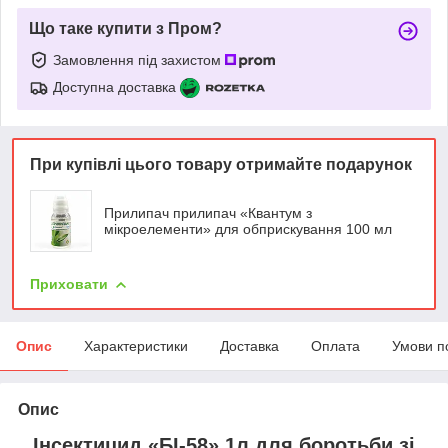
Що таке купити з Пром?
Замовлення під захистом
Доступна доставка
При купівлі цього товару отримайте подарунок
Прилипач прилипач «Квантум з
мікроелементи» для обприскування 100 мл
Приховати
Опис
Характеристики
Доставка
Оплата
Умови п
Опис
Інсектицид «БІ-58» 1л для боротьби зі