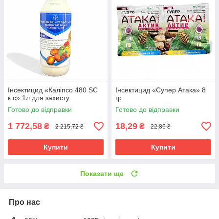
Інсектицид «Каліпсо 480 SC
Інсектицид «Супер Атака» 8
к.с» 1л для захисту
гр
Готово до відправки
Готово до відправки
1 772,58
18,29
₴
₴
2 215,72 ₴
22,86 ₴
Купити
Купити
Показати ще
Про нас