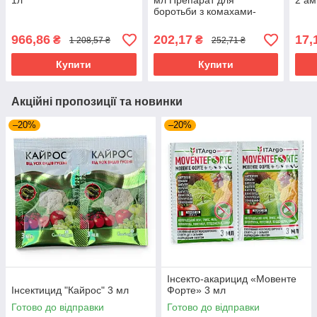
1л
мл Препарат для
2 ам
боротьби з комахами-
шкідниками
966,86
202,17
17,
₴
₴
1 208,57 ₴
252,71 ₴
Купити
Купити
Акційні пропозиції та новинки
–20%
–20%
Інсекто-акарицид «Мовенте
Інсектицид "Кайрос" 3 мл
Форте» 3 мл
Готово до відправки
Готово до відправки