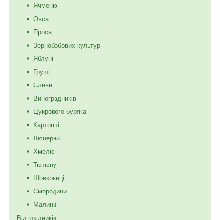
Ячменю
Овса
Проса
Зернобобових культур
Яблуні
Груші
Сливи
Виноградників
Цукрового буряка
Картоплі
Люцерни
Хмелю
Тютюну
Шовковиці
Смородини
Малини
Від шкідників: