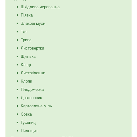
Шкідлива черепашка
П’явка
Злакові мухи
Тля
Трипс
Листовертки
Щитівка
Кліщі
Листоблошки
Клопи
Плодожерка
Довгоносик
Картопляна міль
Совка
Гусениці
Пильщик