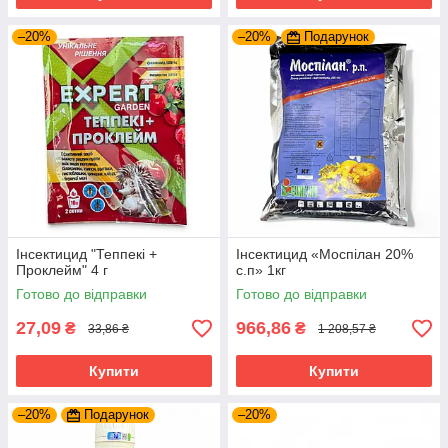
–20%
–20%
Подарунок
Інсектицид "Теппекі +
Інсектицид «Моспілан 20%
Проклейм" 4 г
с.п» 1кг
Готово до відправки
Готово до відправки
27,09
966,86
₴
₴
33,86 ₴
1 208,57 ₴
Купити
Купити
–20%
Подарунок
–20%