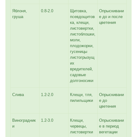
Яблоня,
0.8-2.0
Щитовка,
Опрыскивани
груша
псевдощитов
е до и после
ка, клещи,
цветения
листовертки,
листоблошки,
моли,
плодожорки,
гусеницы
листогрызущ
их
вредителей,
садовые
долгоносики
Слива
1.2-2.0
Клещи, тля,
Опрыскивани
пилильщики
е до
цветения
Виноградник
1.2-3.0
Клещи,
Опрыскивани
и
червецы,
е в период
листовертки
вегетации