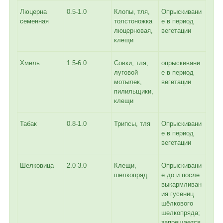
Люцерна
0.5-1.0
Клопы, тля,
Опрыскивани
семенная
толстоножка
е в период
люцерновая,
вегетации
клещи
Хмель
1.5-6.0
Совки, тля,
опрыскивани
луговой
е в период
мотылек,
вегетации
пилильщики,
клещи
Табак
0.8-1.0
Трипсы, тля
Опрыскивани
е в период
вегетации
Шелковица
2.0-3.0
Клещи,
Опрыскивани
шелкопряд
е до и после
выкармливан
ия гусениц
шёлкового
шелкопряда;
запрещается