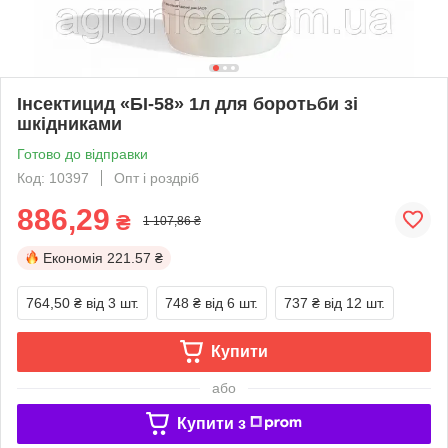
Інсектицид «БІ-58» 1л для боротьби зі
шкідниками
Готово до відправки
Код: 10397
Опт і роздріб
886,29
₴
1 107,86 ₴
Економія
221.57 ₴
764,50 ₴
від 3 шт.
748 ₴
від 6 шт.
737 ₴
від 12 шт.
Купити
або
Купити з