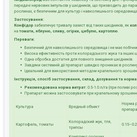
передачі нервових імпульсів у шкідників, що призводить до пара
рослинах, є безпечним для культур і навколишнього середовища
Застосування:
Конфідор
забезпечує тривалу захист від таких шкідників, як
кол
на
томати, яблуню, сливу, огірки, цибулю, картоплю
.
Переваги:
Безпечний для навколишнього середовища і не має побічни
Висока ефективність проти колорадського жука та інших ш
Одна обробка достатня для повного знищення шкідників.
Завдяки системній дії препарат швидко проникає в рослину
Ідеальний для використання методом крапельного зрошен
Інструкція, спосіб застосування, склад, дозування та норма
Рекомендована норма витрат:
0.5-1.0 л/га (при поливі ро
Препарат можна застосовувати при крапельному зрошенні в
Норма 
Культура
Вредный объект
препар
Колорадский жук, тля,
Картофель, томаты
0.15–0.2
трипсы
Комплекс сосущих