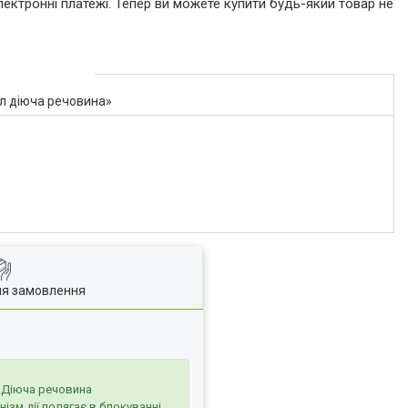
лектронні платежі. Тепер ви можете купити будь-який товар не
1л діюча речовина»
ля замовлення
. Діюча речовина
ізм дії полягає в блокуванні