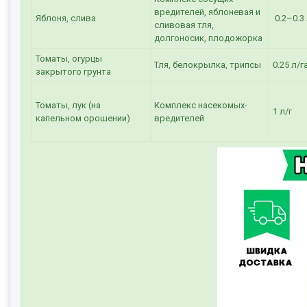
вредителей, яблоневая и
Яблоня, слива
0.2–0.3 
сливовая тля,
долгоносик, плодожорка
Томаты, огурцы
Тля, белокрылка, трипсы
0.25 л/г
закрытого грунта
Томаты, лук (на
Комплекс насекомых-
1 л/г
капельном орошении)
вредителей