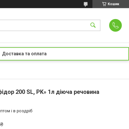
Кошик
Доставка та оплата
ідор 200 SL, PK» 1л діюча речовина
птом і в роздріб
 ₴