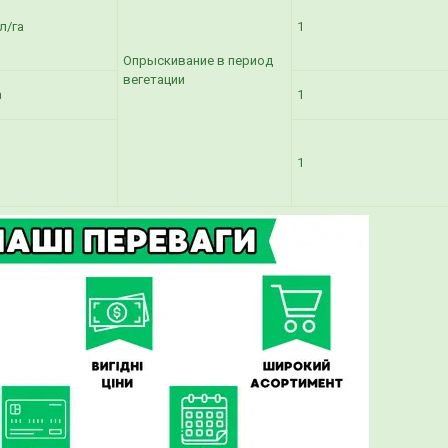
л/га
1
Опрыскивание в период
вегетации
а
1
1