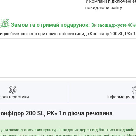
У компанії підключені е
покидаючи сайту.
Замов та отримай подарунок
Ви заощаджуєте 40 ₴
цію безкоштовно при покупці «Інсектицид «Конфідор 200 SL, PK» 
арактеристики
Інформація д
онфідор 200 SL, PK
» 1л діюча речовина
для захисту овочевих культур і плодових дерев від багатьох шкідників
 проникає в рослину і розповсюджується через провідні тканини. Механ