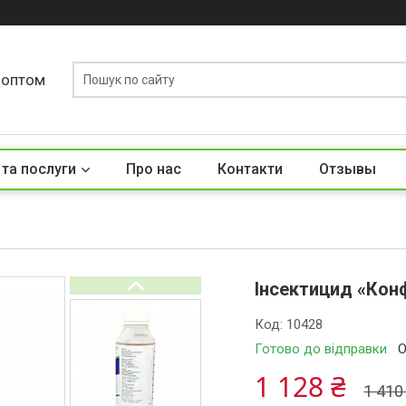
у оптом
 та послуги
Про нас
Контакти
Отзывы
Інсектицид «Конф
Код:
10428
Готово до відправки
О
1 128 ₴
1 410