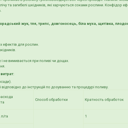
лічу та загибелі шкідників, які харчуються соками рослини. Конфідор еф
.
орадський жук, тля, трипс, довгоносець, біла муха, щитівка, плодо
х ефектів для рослин.
кідників.
 і не вимивається при поливі чи дощах.
ня.
 витрат:
зсади).
ідповідно до інструкцій по дозуванню та процедурі поливу.
расхода
Способ обработки
Кратность обработок
ата
 л/га
1