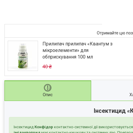
Отримайте цю пози
Прилипач прилипач «Квантум з
мікроелементи» для
обприскування 100 мл
40 ₴
Опис
Х
Інсектицид «К
Інсектицид
Конфідор
контактно-системної дії використовується 
імідаклоприд
має контактно-кишкову та системну дію. Препарат