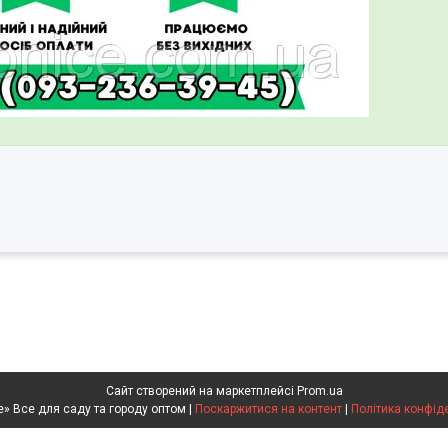
Сайт створений на маркетплейсі
Prom.ua
«Agro Nice» Все для саду та городу оптом |
Поскаржитися на контент
|
Політика конфід