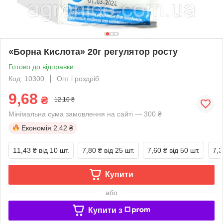
«Борна Кислота» 20г регулятор росту
Готово до відправки
Код: 10300
Опт і роздріб
9,68
₴
12,10 ₴
Мінімальна сума замовлення на сайті — 300 ₴
Економія
2.42 ₴
11,43 ₴
від 10 шт.
7,80 ₴
від 25 шт.
7,60 ₴
від 50 шт.
7,3
Купити
або
Купити з