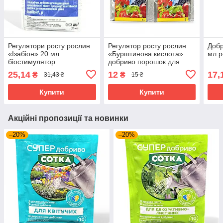
Регулятори росту рослин
Регулятор росту рослин
Добр
«Ізабіон» 20 мл
«Бурштинова кислота»
мл р
біостимулятор
добриво порошок для
рослин 5 грам
25,14
12
17,
₴
₴
31,43 ₴
15 ₴
Купити
Купити
Акційні пропозиції та новинки
–20%
–20%