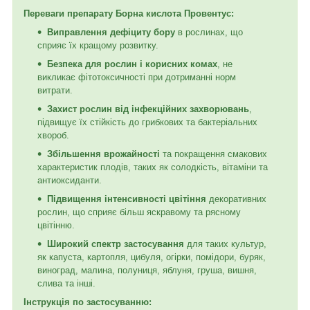
Переваги препарату Борна кислота Провентус:
Виправлення дефіциту бору
в рослинах, що
сприяє їх кращому розвитку.
Безпека для рослин і корисних комах
, не
викликає фітотоксичності при дотриманні норм
витрати.
Захист рослин від інфекційних захворювань
,
підвищує їх стійкість до грибкових та бактеріальних
хвороб.
Збільшення врожайності
та покращення смакових
характеристик плодів, таких як солодкість, вітаміни та
антиоксиданти.
Підвищення інтенсивності цвітіння
декоративних
рослин, що сприяє більш яскравому та рясному
цвітінню.
Широкий спектр застосування
для таких культур,
як капуста, картопля, цибуля, огірки, помідори, буряк,
виноград, малина, полуниця, яблуня, груша, вишня,
слива та інші.
Інструкція по застосуванню: