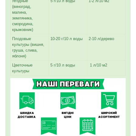
Ягодные
5 г/10 л воды
1-2 л/10 м2
(виноград,
малина,
земляника,
смородина,
крыжовник)
Плодовые
10-20 г/10 л воды
2-10 л/дерево
культуры (вишня,
груша, слива,
яблоня)
Цветочные
5 г/10 л воды
1 л/10 м2
культуры