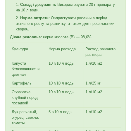
Склад і дозування:
Використовувати 20 г препарату
на 10 л води.
Норма витрати:
Обприскувати рослини в період
активного росту та розвитку, а також для профілактики
хвороб.
Діюча речовина:
борна кислота (B) — 98,6%.
Культура
Норма расхода
Расход рабочего
раствора
Капуста
10 г/10 л воды
1 л/10 м2
белокочанная и
цветная
Картофель
10 г/10 л воды
1 л/25 кг
Обработка
10 г/10 л воды
1 л/10 м2
клубней перед
посадкой
Лук репчатый,
5 г/10 л воды
1 л/10 м2
огурец, свекла,
томаты