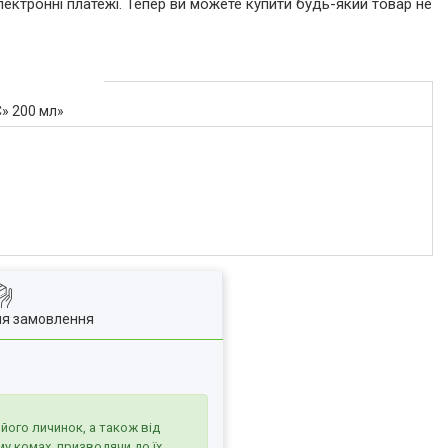
лектронні платежі. Тепер ви можете купити будь-який товар не
» 200 мл»
ля замовлення
його личинок, а також від
у комах, призводячи до їх