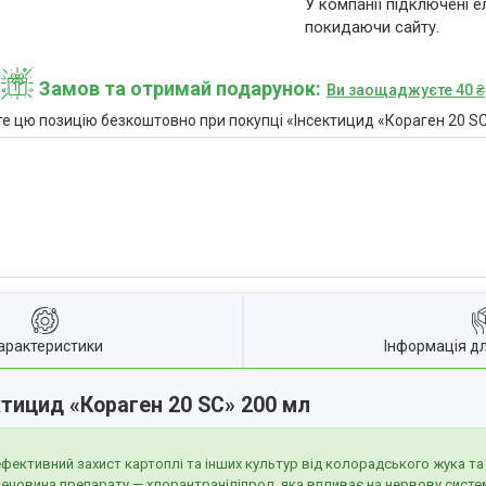
У компанії підключені е
покидаючи сайту.
Замов та отримай подарунок
Ви заощаджуєте 40 ₴
е цю позицію безкоштовно при покупці «Інсектицид «Кораген 20 SC
арактеристики
Інформація д
ктицид «Кораген 20 SC» 200 мл
фективний захист картоплі та інших культур від колорадського жука та 
 речовина препарату — хлорантраніліпрол, яка впливає на нервову систем