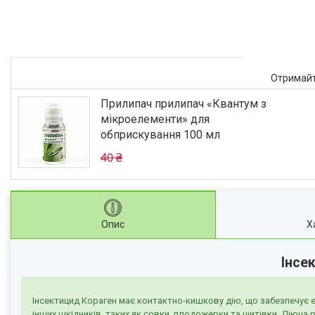
Отримайт
Прилипач прилипач «Квантум з
мікроелементи» для
обприскування 100 мл
40 ₴
Опис
Х
Інсе
Інсектицид Кораген має контактно-кишкову дію, що забезпечує е
інших шкідників, таких як совки, плодожерки та щитівки. Діюча