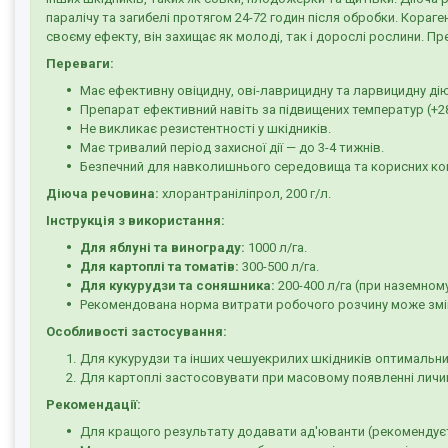
паралічу та загибелі протягом 24-72 годин після обробки. Кораг
своєму ефекту, він захищає як молоді, так і дорослі рослини. П
Переваги:
Має ефективну овіцидну, ові-лаврицидну та ларвицидну дію
Препарат ефективний навіть за підвищених температур (+28
Не викликає резистентності у шкідників.
Має тривалий період захисної дії — до 3-4 тижнів.
Безпечний для навколишнього середовища та корисних ко
Діюча речовина:
хлорантраніліпрол, 200 г/л.
Інструкція з використання:
Для яблуні та винограду:
1000 л/га.
Для картоплі та томатів:
300-500 л/га.
Для кукурудзи та соняшника:
200-400 л/га (при наземном
Рекомендована норма витрати робочого розчину може змін
Особливості застосування:
Для кукурудзи та інших чешуекрилих шкідників оптимальни
Для картоплі застосовувати при масовому появленні личи
Рекомендації:
Для кращого результату додавати ад'юванти (рекомендуєтьс