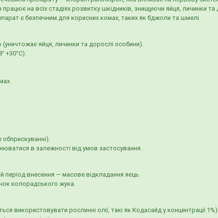
ен працює на всіх стадіях розвитку шкідників, знищуючи яйця, личинки та
репарат є безпечним для корисних комах, таких як бджоли та шмелі.
 (уничтожає яйця, личинки та дорослі особини).
° +30°C).
мах.
у обприскуванні).
юватися в залежності від умов застосування.
й період внесення — масове відкладання яєць.
нок колорадського жука.
я використовувати рослинні олії, такі як Кодасайд у концентрації 1%)