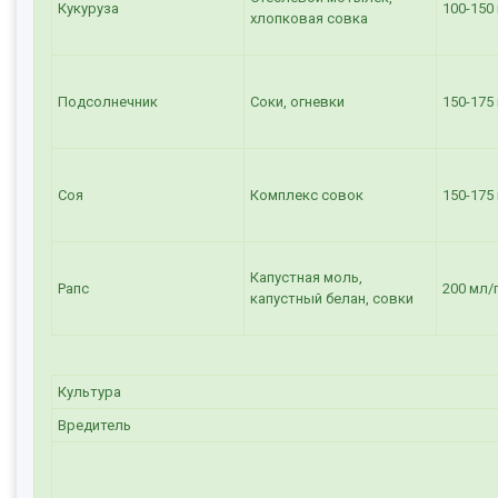
Кукуруза
100-150
хлопковая совка
Подсолнечник
Соки, огневки
150-175
Соя
Комплекс совок
150-175
Капустная моль,
Рапс
200 мл/
капустный белан, совки
Культура
Вредитель