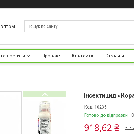
у оптом
 та послуги
Про нас
Контакти
Отзывы
Інсектицид «Кора
Код:
10235
Готово до відправки
О
918,62 ₴
1 1