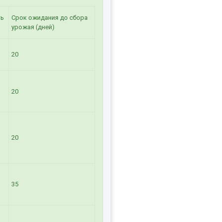
ть
Срок ожидания до сбора
урожая (дней)
20
20
20
35