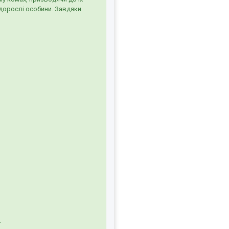
 дорослі особини. Завдяки
.