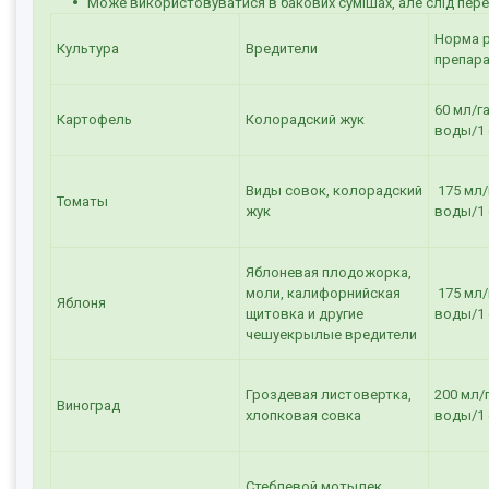
Може використовуватися в бакових сумішах, але слід перев
Норма 
Культура
Вредители
препар
60 мл/га
Картофель
Колорадский жук
воды/1 
Виды совок, колорадский
175 мл/г
Томаты
жук
воды/1 
Яблоневая плодожорка,
моли, калифорнийская
175 мл/г
Яблоня
щитовка и другие
воды/1 
чешуекрылые вредители
Гроздевая листовертка,
200 мл/г
Виноград
хлопковая совка
воды/1 
Стеблевой мотылек,