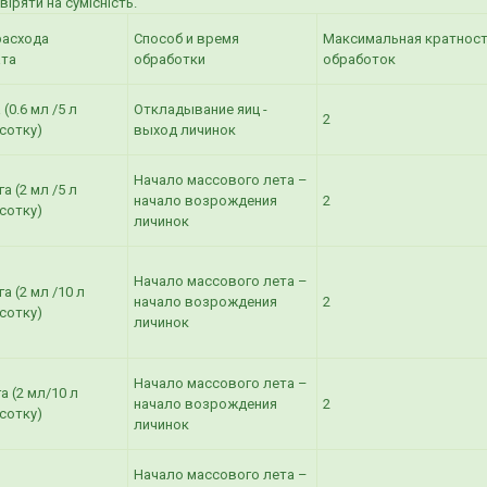
іряти на сумісність.
расхода
Способ и время
Максимальная кратнос
ата
обработки
обработок
 (0.6 мл /5 л
Откладывание яиц -
2
сотку)
выход личинок
Начало массового лета –
а (2 мл /5 л
начало возрождения
2
сотку)
личинок
Начало массового лета –
а (2 мл /10 л
начало возрождения
2
сотку)
личинок
Начало массового лета –
а (2 мл/10 л
начало возрождения
2
сотку)
личинок
Начало массового лета –