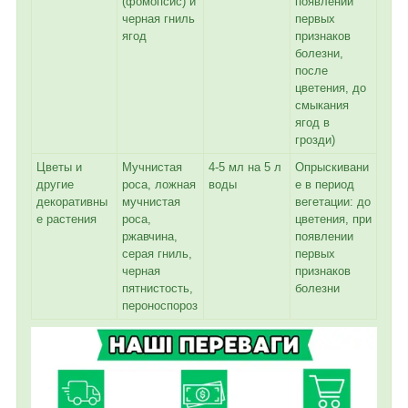
(фомопсис) и
появлении
черная гниль
первых
ягод
признаков
болезни,
после
цветения, до
смыкания
ягод в
грозди)
Цветы и
Мучнистая
4-5 мл на 5 л
Опрыскивани
другие
роса, ложная
воды
е в период
декоративны
мучнистая
вегетации: до
е растения
роса,
цветения, при
ржавчина,
появлении
серая гниль,
первых
черная
признаков
пятнистость,
болезни
пероноспороз