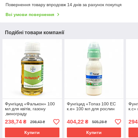
Повернення товару впродовж 14 днів за рахунок покупця
Всі умови повернення
Подібні товари компанії
Фунгіцид «Фалькон» 100
Фунгіцид «Топаз 100 EC
Фунг
мл для квітів, газону
к.е» 100 мл для рослин
к.с»
,винограду
238,74
404,22
294
₴
₴
298,43 ₴
505,28 ₴
Купити
Купити