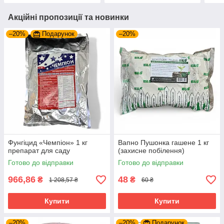
Акційні пропозиції та новинки
–20%
Подарунок
–20%
Фунгіцид «Чемпіон» 1 кг
Вапно Пушонка гашене 1 кг
препарат для саду
(захисне побілення)
Готово до відправки
Готово до відправки
966,86
48
₴
₴
1 208,57 ₴
60 ₴
Купити
Купити
–20%
–20%
Подарунок