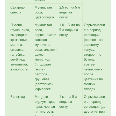
Сахарная
Мучнистая
2.5 мл на 5 л
свекла
роса,
воды на
церкоспороз
сотку
Яблоня,
Мучнистая
1.0-1.5 мл на
Опрыскивани
груша, айва,
роса,
5 л воды на
е в период
смородина,
парша, амери
сотку
вегетации
крыжовник,
канская
(первое - по
малина,
мучнистая
зеленому
ежевика,
роса, альтерн
конусу,
голубика,
ариоз,
второе - по
клубника,
монилиоз
бутону,
земляника,
(плодовая
третье-
жимолость
гниль),
четвертое -
септора
после
грушевая
цветения по
(септориоз),
мелких
курчавость
плодах
Виноград
Милдью,
1 мл на 5 л
Опрыскивани
оидиум, крас
воды на
е в период
нуха, черная
сотку
вегетации (до
пятнистость
цветения при