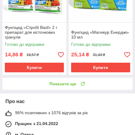
Фунгіцид «Стробі Basf» 2 г
препарат для кісточкових
Фунгіцид «Магнікур Енерджі»
гранули
10 мл
Готово до відправки
Готово до відправки
14,86
25,14
₴
₴
18,57 ₴
31,43 ₴
Купити
Купити
Показати ще
Про нас
96% позитивних з 1076 відгуків за рік
Працює з 21.04.2022
м. Одеса