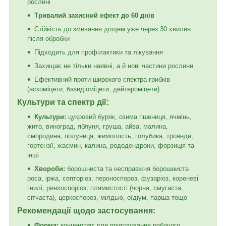
рослині
Тривалий захисний ефект до 60 днів
Стійкість до змивання дощем уже через 30 хвилин
після обробки
Підходить для профілактики та лікування
Захищає не тільки наявні, а й нові частини рослини
Ефективний проти широкого спектра грибків
(аскоміцети, базидіоміцети, дейтероміцети)
Культури та спектр дії:
Культури:
цукровий буряк, озима пшениця, ячмінь,
жито, виноград, яблуня, груша, айва, малина,
смородина, полуниця, жимолость, голубика, троянди,
гортензії, жасмин, калина, рододендрони, форзиція та
інші
Хвороби:
борошниста та несправжня борошниста
роса, іржа, септоріоз, пероноспороз, фузаріоз, кореневі
гнилі, ринхоспоріоз, плямистості (чорна, смугаста,
сітчаста), церкоспороз, мілдью, оїдіум, парша тощо
Рекомендації щодо застосування:
Форма:
концентрат для приготування робочого