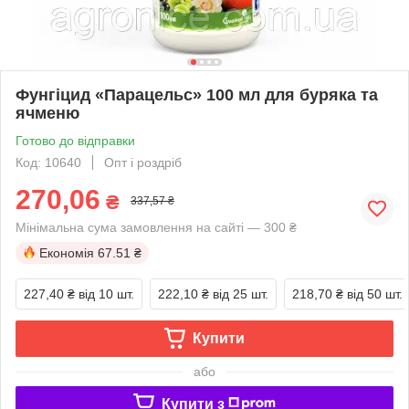
Фунгіцид «Парацельс» 100 мл для буряка та
ячменю
Готово до відправки
Код: 10640
Опт і роздріб
270,06
₴
337,57 ₴
Мінімальна сума замовлення на сайті — 300 ₴
Економія
67.51 ₴
227,40 ₴
від 10 шт.
222,10 ₴
від 25 шт.
218,70 ₴
від 50 шт.
Купити
або
Купити з