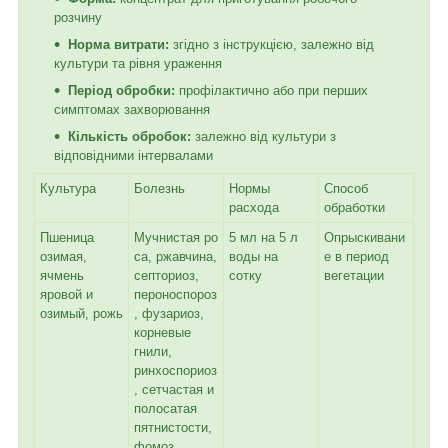
розчину
Норма витрати:
згідно з інструкцією, залежно від
культури та рівня ураження
Період обробки:
профілактично або при перших
симптомах захворювання
Кількість обробок:
залежно від культури з
відповідними інтервалами
Культура
Болезнь
Нормы
Способ
расхода
обработки
Пшеница
Мучнистая ро
5 мл на 5 л
Опрыскивани
озимая,
са, ржавчина,
воды на
е в период
ячмень
септориоз,
сотку
вегетации
яровой и
пероноспороз
озимый, рожь
, фузариоз,
корневые
гнили,
ринхоспориоз
, сетчастая и
полосатая
пятнистости,
фомоз