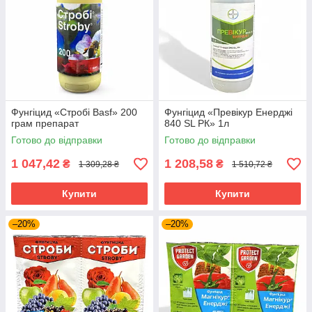
Фунгіцид «Стробі Basf» 200
Фунгіцид «Превікур Енерджі
грам препарат
840 SL РК» 1л
Готово до відправки
Готово до відправки
1 047,42
1 208,58
₴
₴
1 309,28 ₴
1 510,72 ₴
Купити
Купити
–20%
–20%