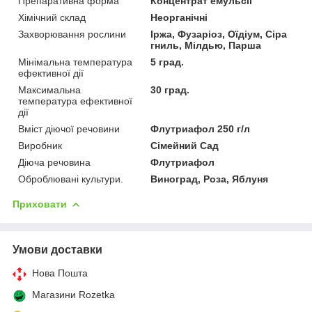
Препаративна форма
Концентрат емульсії
Хімічний склад
Неорганічні
Захворювання рослини
Іржа, Фузаріоз, Оїдіум, Сіра
гниль, Мілдью, Парша
Мінімальна температура
5 град.
ефективної дії
Максимальна
30 град.
температура ефективної
дії
Вміст діючої речовини
Флутриафол 250 г/л
Виробник
Сімейний Сад
Діюча речовина
Флутриафол
Оброблювані культури.
Виноград, Роза, Яблуня
Приховати
Умови доставки
Нова Пошта
Магазини Rozetka