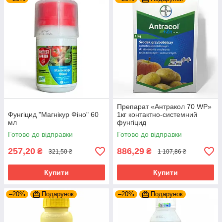
Препарат «Антракол 70 WP»
Фунгіцид "Магнікур Фіно" 60
1кг контактно-системний
мл
фунгіцид
Готово до відправки
Готово до відправки
257,20
886,29
₴
₴
321,50 ₴
1 107,86 ₴
Купити
Купити
–20%
Подарунок
–20%
Подарунок