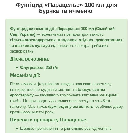
Фунгіцид «Парацельс» 100 мл для
буряка та ячменю
Фунгіцид системної дії «Парацельс» 100 мл (Сімейний
Сад, Україна)
— ефективний препарат для захисту
сільськогосподарських, плодових, ягідних, декоративних
та квіткових культур
від широкого спектра грибкових
захворювань.
Діюча речовина:
Флутріафол, 250 г/л
Механізм дії:
Після обробки флутріафол швидко проникає в рослину,
поширюється по судинній системі та
блокує синтез
ергостеролу
— важливого компонента клітинної мембрани
грибів. Це призводить до припинення росту та загибелі
патогену. Має також
фумігаційну активність
, особливо дієву
проти борошнистої роси.
Переваги препарату Парацельс:
Швидке проникнення та рівномірне розподілення в