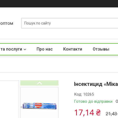
у оптом
 та послуги
Про нас
Контакти
Отзывы
Інсектицид «Міка
Код:
10265
Готово до відправки
О
17,14 ₴
21,43