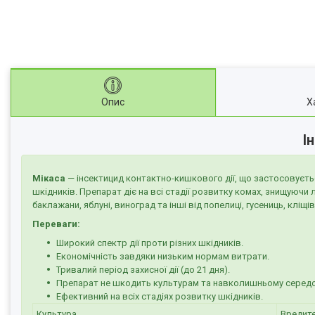
Опис
Х
І
Мікаса
— інсектицид контактно-кишкового дії, що застосовуєть
шкідників. Препарат діє на всі стадії розвитку комах, знищуючи
баклажани, яблуні, виноград та інші від попелиці, гусениць, кліщі
Переваги:
Широкий спектр дії проти різних шкідників.
Економічність завдяки низьким нормам витрати.
Тривалий період захисної дії (до 21 дня).
Препарат не шкодить культурам та навколишньому серед
Ефективний на всіх стадіях розвитку шкідників.
Культура
Вредит