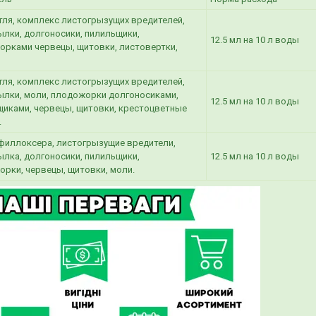
тля, комплекс листогрызущих вредителей,
лки, долгоносики, пилильщики,
12.5 мл на 10 л воды
рками червецы, щитовки, листовертки,
тля, комплекс листогрызущих вредителей,
ылки, моли, плодожорки долгоносиками,
12.5 мл на 10 л воды
иками, червецы, щитовки, крестоцветные
.
филлоксера, листогрызущие вредители,
лка, долгоносики, пилильщики,
12.5 мл на 10 л воды
рки, червецы, щитовки, моли.