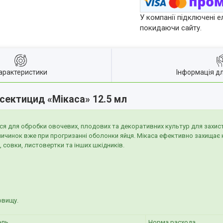
У компанії підключені е
покидаючи сайту.
арактеристики
Інформація д
нсектицид «Мікаса» 12.5 мл
ся для обробки овочевих, плодових та декоративних культур для захист
 личинок вже при прогризанні оболонки яйця. Мікаса ефективно захищає 
в, совки, листовертки та інших шкідників.
овищу.
ель
Норма расхода