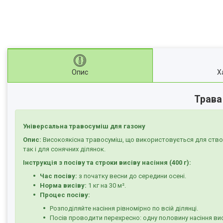
Опис
Х
Трава
Універсальна травосуміш для газону
Опис:
Високоякісна травосуміш, що використовується для створе
так і для сонячних ділянок.
Інструкція з посіву та строки висіву насіння (400 г):
Час посіву:
з початку весни до середини осені.
Норма висіву:
1 кг на 30 м².
Процес посіву:
Розподіляйте насіння рівномірно по всій ділянці.
Посів проводити перехресно: одну половину насіння вис