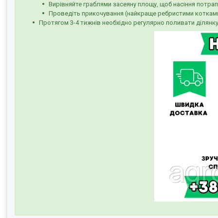
Вирівняйте граблями засеяну площу, щоб насіння потрапи
Проведіть прикочування (найкраще ребристими котками
Протягом 3-4 тижнів необхідно регулярно поливати ділянк