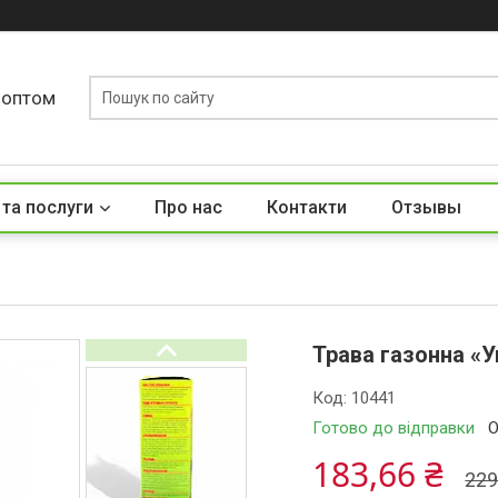
у оптом
 та послуги
Про нас
Контакти
Отзывы
Трава газонна «У
Код:
10441
Готово до відправки
О
183,66 ₴
229