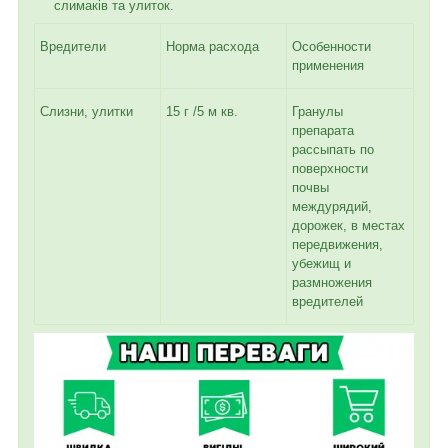
слимаків та улиток.
Вредители
Норма расхода
Особенности
применения
Слизни, улитки
15 г /5 м кв.
Гранулы
препарата
рассыпать по
поверхности
почвы
междурядий,
дорожек, в местах
передвижения,
убежищ и
размножения
вредителей