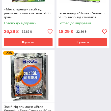
«Метальдегід» засіб від
равликів і слимаків snacol 60
Інсектицид «Slimax Слімакс»
грам
20 гр засіб від слимаків
Готово до відправки
Готово до відправки
26,29
18,29
₴
₴
32,86 ₴
22,86 ₴
Купити
Купити
–20%
Засіб від слимаків «Bros
Snacol» «Брос Снакол» 50 гр