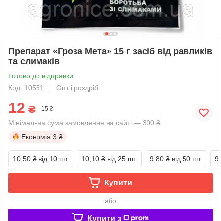
Препарат «Гроза Мета» 15 г засіб від равликів
та слимаків
Готово до відправки
Код: 10551
Опт і роздріб
12
₴
15 ₴
Мінімальна сума замовлення на сайті — 300 ₴
Економія
3 ₴
10,50 ₴
від 10 шт.
10,10 ₴
від 25 шт.
9,80 ₴
від 50 шт.
9
Купити
або
Купити з