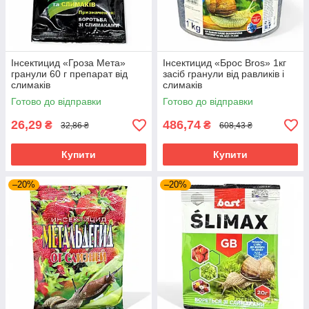
Інсектицид «Гроза Мета»
Інсектицид «Брос Bros» 1кг
гранули 60 г препарат від
засіб гранули від равликів і
слимаків
слимаків
Готово до відправки
Готово до відправки
26,29
486,74
₴
₴
32,86 ₴
608,43 ₴
Купити
Купити
–20%
–20%