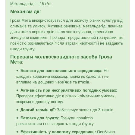
Метальдегід — 15 г/кг.
Механізм дії:
Гроза Мета використовується для захисту різних культур від
слимаків та улиток. Активна речовина, метальдегід, починає
діяти вже з перших днів після застосування, ефективно
знищуючи шкідників. Препарат представлений гранулами, які
повністю розчиняються після втрати інертності і не завдають
шкоди ґрунту.
Переваги моллюскоцидного засобу Гроза
Мета:
Безпека для навколишнього середовища:
Не
шкодить корисним комахам, таким як бджоли, і не
впливає на дощових черв’яків та птахів.
Активність при несприятливих погодних умовах:
Препарат ефективно діє в різних кліматичних умовах,
зокрема в дощову погоду.
Довгий термін дії:
Забезпечує захист до 3 тижнів.
Безпека для ґрунту:
Гранули повністю
розчиняються і не завдають шкоди ґрунту.
Ефективність у вологому середовищі:
Особливо