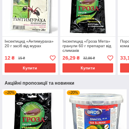
Інсектицид «Антимураха»
Інсектицид «Гроза Мета»
Поро
20 г засіб від мурах
гранули 60 г препарат від
кома
слимаків
12
26,29
33,
₴
₴
15 ₴
32,86 ₴
Купити
Купити
Акційні пропозиції та новинки
–20%
–20%