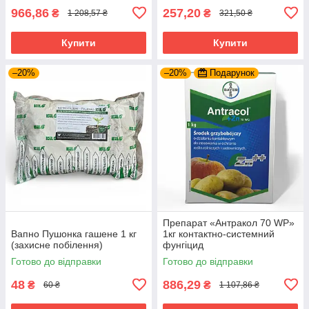
966,86
257,20
₴
₴
1 208,57 ₴
321,50 ₴
Купити
Купити
–20%
–20%
Подарунок
Препарат «Антракол 70 WP»
Вапно Пушонка гашене 1 кг
1кг контактно-системний
(захисне побілення)
фунгіцид
Готово до відправки
Готово до відправки
48
886,29
₴
₴
60 ₴
1 107,86 ₴