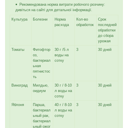
Рекомендована норма витрати робочого розчину:
дивіться на сайті для детальної інформації.
Культура
Болезни
Норма
Кол-во
Срок
расхода
обработок
последней
обработки
до сбора
урожая
Томаты
Фитофтор
30 г /5 л
3
30 дней
оз,
воды на
бактериал
сотку
ьная
пятнистос
ть
Виноград
Милдью,
30 г / 8-10
3
30 дней
оидиум
л воды на
сотку
Яблоня
Парша,
40 г / 8-10
3
30 дней
бактериал
л воды на
ьный рак,
сотку
бактериал
ьный ожог