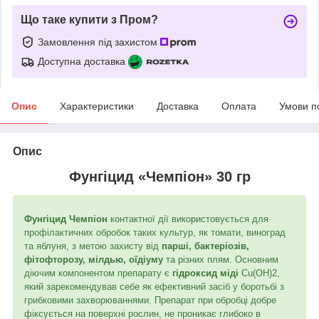
Що таке купити з Пром?
Замовлення під захистом
Доступна доставка
Опис
Характеристики
Доставка
Оплата
Умови п
Опис
Фунгіцид «Чемпіон» 30 гр
Фунгіцид Чемпіон
контактної дії використовується для
профілактичних обробок таких культур, як томати, виноград
та яблуня, з метою захисту від
парші, бактеріозів,
фітофторозу, мілдью, оїдіуму
та різних плям. Основним
діючим компонентом препарату є
гідроксид міді
Cu(OH)2,
який зарекомендував себе як ефективний засіб у боротьбі з
грибковими захворюваннями. Препарат при обробці добре
фіксується на поверхні рослин, не проникає глибоко в