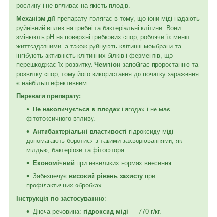
рослину і не впливає на якість плодів.
Механізм дії
препарату полягає в тому, що іони міді надають
руйнівний вплив на грибні та бактеріальні клітини. Вони
змінюють pH на поверхні грибкових спор, роблячи їх менш
життєздатними, а також руйнують клітинні мембрани та
інгібують активність клітинних білків і ферментів, що
перешкоджає їх розвитку.
Чемпіон
запобігає проростанню та
розвитку спор, тому його використання до початку зараження
є найбільш ефективним.
Переваги препарату:
Не накопичується в плодах
і ягодах і не має
фітотоксичного впливу.
Антибактеріальні властивості
гідроксиду міді
допомагають боротися з такими захворюваннями, як
мілдью, бактеріози та фітофтора.
Економічний
при невеликих нормах внесення.
Забезпечує
високий рівень захисту
при
профілактичних обробках.
Інструкція по застосуванню
:
Діюча речовина:
гідроксид міді
— 770 г/кг.