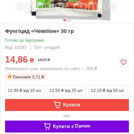
Фунгіцид «Чемпіон» 30 гр
Готово до відправки
Код: 10293
Опт і роздріб
14,86
₴
18,57 ₴
Мінімальна сума замовлення на сайті — 300 ₴
Економія
3.71 ₴
12,90 ₴
від 10 шт.
12,50 ₴
від 25 шт.
12,10 ₴
від 50 шт.
Купити
або
Купити з