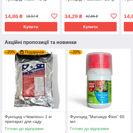
14,86
34,29
14,
₴
₴
18,57 ₴
42,86 ₴
Купити
Купити
Акційні пропозиції та новинки
–20%
Подарунок
–20%
Фунгіцид «Чемпіон» 1 кг
Фунгіцид "Магнікур Фіно" 60
препарат для саду
мл
Готово до відправки
Готово до відправки