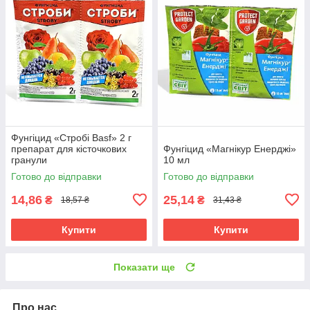
Фунгіцид «Стробі Basf» 2 г
препарат для кісточкових
Фунгіцид «Магнікур Енерджі»
гранули
10 мл
Готово до відправки
Готово до відправки
14,86
25,14
₴
₴
18,57 ₴
31,43 ₴
Купити
Купити
Показати ще
Про нас