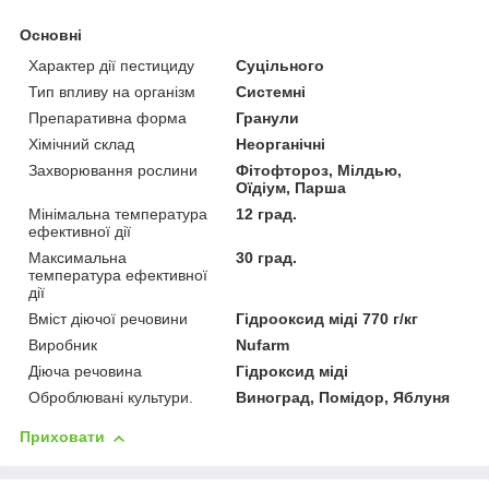
Основні
Характер дії пестициду
Суцільного
Тип впливу на організм
Системні
Препаративна форма
Гранули
Хімічний склад
Неорганічні
Захворювання рослини
Фітофтороз, Мілдью,
Оїдіум, Парша
Мінімальна температура
12 град.
ефективної дії
Максимальна
30 град.
температура ефективної
дії
Вміст діючої речовини
Гідрооксид міді 770 г/кг
Виробник
Nufarm
Діюча речовина
Гідроксид міді
Оброблювані культури.
Виноград, Помідор, Яблуня
Приховати