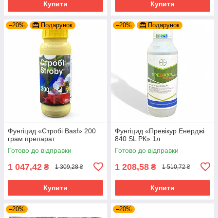
Купити
Купити
–20%
Подарунок
–20%
Подарунок
Фунгіцид «Стробі Basf» 200
Фунгіцид «Превікур Енерджі
грам препарат
840 SL РК» 1л
Готово до відправки
Готово до відправки
1 047,42
1 208,58
₴
₴
1 309,28 ₴
1 510,72 ₴
Купити
Купити
–20%
–20%