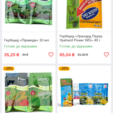
Гербіцид «Урахард Пауер
Гербіцид «Піраміда» 10 мл
Ypahard Power WG» 40 г
Готово до відправки
Готово до відправки
35,20
65,04
₴
₴
44 ₴
81,30 ₴
–20%
–20%