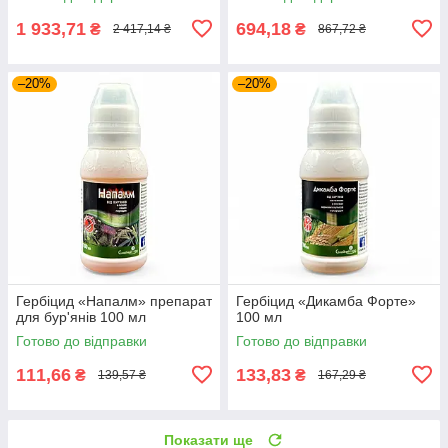
1 933,71
694,18
₴
₴
2 417,14 ₴
867,72 ₴
–20%
–20%
Гербіцид «Напалм» препарат
Гербіцид «Дикамба Форте»
для бур'янів 100 мл
100 мл
Готово до відправки
Готово до відправки
111,66
133,83
₴
₴
139,57 ₴
167,29 ₴
Показати ще