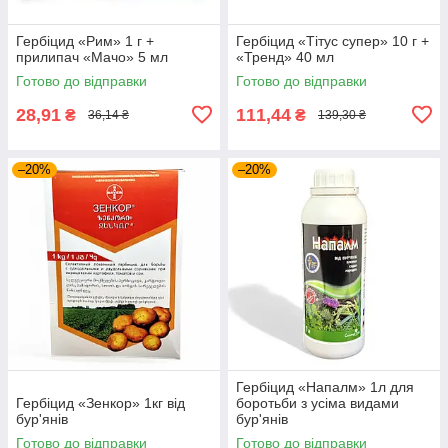
Гербіцид «Рим» 1 г +
Гербіцид «Тітус супер» 10 г +
прилипач «Мачо» 5 мл
«Тренд» 40 мл
Готово до відправки
Готово до відправки
28,91
111,44
₴
₴
36,14 ₴
139,30 ₴
–20%
–20%
Гербіцид «Напалм» 1л для
Гербіцид «Зенкор» 1кг від
боротьби з усіма видами
бур'янів
бур'янів
Готово до відправки
Готово до відправки