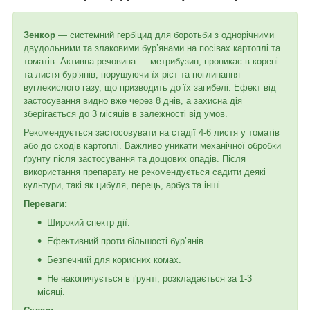
Зенкор
— системний гербіцид для боротьби з однорічними
двудольними та злаковими бур’янами на посівах картоплі та
томатів. Активна речовина — метрибузин, проникає в корені
та листя бур’янів, порушуючи їх ріст та поглинання
вуглекислого газу, що призводить до їх загибелі. Ефект від
застосування видно вже через 8 днів, а захисна дія
зберігається до 3 місяців в залежності від умов.
Рекомендується застосовувати на стадії 4-6 листя у томатів
або до сходів картоплі. Важливо уникати механічної обробки
ґрунту після застосування та дощових опадів. Після
використання препарату не рекомендується садити деякі
культури, такі як цибуля, перець, арбуз та інші.
Переваги:
Широкий спектр дії.
Ефективний проти більшості бур’янів.
Безпечний для корисних комах.
Не накопичується в ґрунті, розкладається за 1-3
місяці.