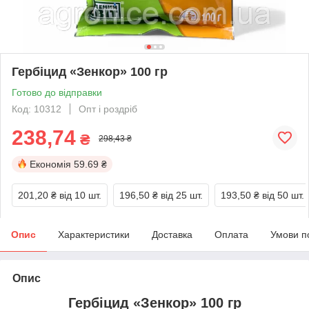
Гербіцид «Зенкор» 100 гр
Готово до відправки
Код: 10312
Опт і роздріб
238,74
₴
298,43 ₴
Економія
59.69 ₴
201,20 ₴
від 10 шт.
196,50 ₴
від 25 шт.
193,50 ₴
від 50 шт.
Опис
Характеристики
Доставка
Оплата
Умови п
Опис
Гербіцид «Зенкор» 100 гр