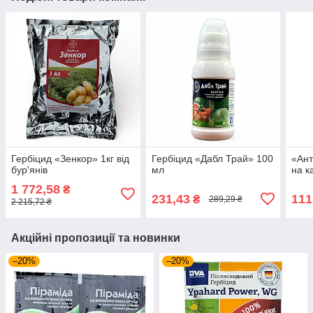
Гербіцид «Зенкор» 1кг від
Гербіцид «Дабл Трай» 100
«Ант
бур'янів
мл
на к
1 772,58
₴
231,43
111
₴
289,29 ₴
2 215,72 ₴
Акційні пропозиції та новинки
–20%
–20%