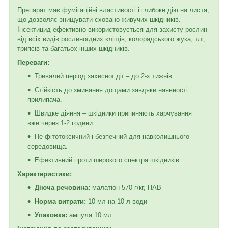
Препарат має фумігаційні властивості і глибоке дію на листя,
що дозволяє знищувати сховано-живучих шкідників.
Інсектицид ефективно використовується для захисту рослин
від всіх видів рослиноїдних кліщів, колорадського жука, тлі,
трипсів та багатьох інших шкідників.
Переваги:
Тривалий період захисної дії – до 2-х тижнів.
Стійкість до змивання дощами завдяки наявності
прилипача.
Швидке діяння – шкідники припиняють харчування
вже через 1-2 години.
Не фітотоксичний і безпечний для навколишнього
середовища.
Ефективний проти широкого спектра шкідників.
Характеристики:
Діюча речовина:
малатіон 570 г/кг, ПАВ
Норма витрати:
10 мл на 10 л води
Упаковка:
ампула 10 мл