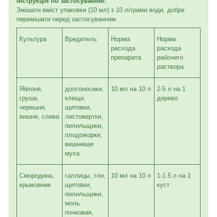
Інструкція по застосуванню:
Змішати вміст упаковки (10 мл) з 10 літрами води, добре
перемішати перед застосуванням.
Культура
Вредитель
Норма
Норма
расхода
расхода
препарата
рабочего
раствора
Яблоня,
долгоносики,
10 мл на 10 л
2-5 л на 1
груша,
клещи,
дерево
черешня,
щитовки,
вишня, слива
листовертки,
пилильщики,
плодожорки,
вишневая
муха
Смородина,
галлицы, тли,
10 мл на 10 л
1-1.5 л на 1
крыжовник
щитовки,
куст
пилильщики,
моль
почковая,