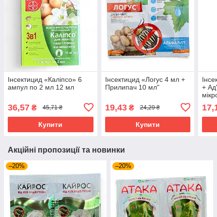
Інсектицид «Каліпсо» 6
Інсектицид «Логус 4 мл +
Інсе
ампул по 2 мл 12 мл
Прилипач 10 мл"
+ Ад
мікр
36,57
19,43
17,
₴
₴
45,71 ₴
24,29 ₴
Купити
Купити
Акційні пропозиції та новинки
–20%
–20%