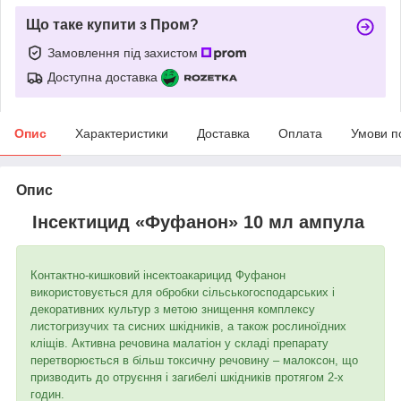
Що таке купити з Пром?
Замовлення під захистом
Доступна доставка
Опис
Характеристики
Доставка
Оплата
Умови п
Опис
Інсектицид «Фуфанон» 10 мл ампула
Контактно-кишковий інсектоакарицид Фуфанон
використовується для обробки сільськогосподарських і
декоративних культур з метою знищення комплексу
листогризучих та сисних шкідників, а також рослиноїдних
кліщів. Активна речовина малатіон у складі препарату
перетворюється в більш токсичну речовину – малоксон, що
призводить до отруєння і загибелі шкідників протягом 2-х
годин.