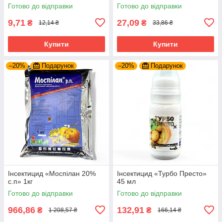
Готово до відправки
Готово до відправки
9,71
27,09
₴
₴
12,14 ₴
33,86 ₴
Купити
Купити
–20%
Подарунок
–20%
Подарунок
Інсектицид «Моспілан 20%
Інсектицид «Турбо Престо»
с.п» 1кг
45 мл
Готово до відправки
Готово до відправки
966,86
132,91
₴
₴
1 208,57 ₴
166,14 ₴