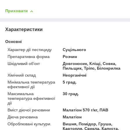
Приховати
Характеристики
Основні
Характер дії пестициду
Суцільного
Препаративна форма
Розчин
Шкідливий об'єкт
Довгоносик, Кліщі, Совка,
Пильщик, Тріпс, Білокрилка
Хімічний склад
Неорганічні
Мінімальна температура
5 град.
ефективної дії
Максимальна
30 град.
температура ефективної
дії
Вміст діючої речовини
Малатіон 570 г/кг, ПАВ
Діюча речовина
Малатіон
Оброблювані культури.
Вишня, Помідор, Груша,
Картопля, Свекла, Капуста,