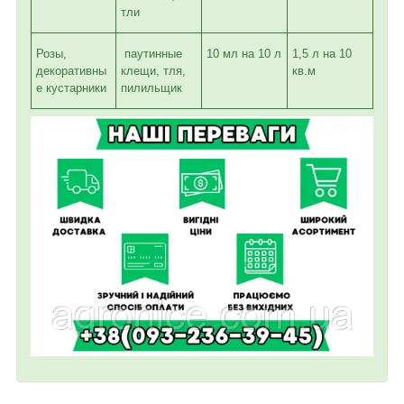
тли
Розы,
паутинные
10 мл на 10 л
1,5 л на 10
декоративны
клещи, тля,
кв.м
е кустарники
пилильщик