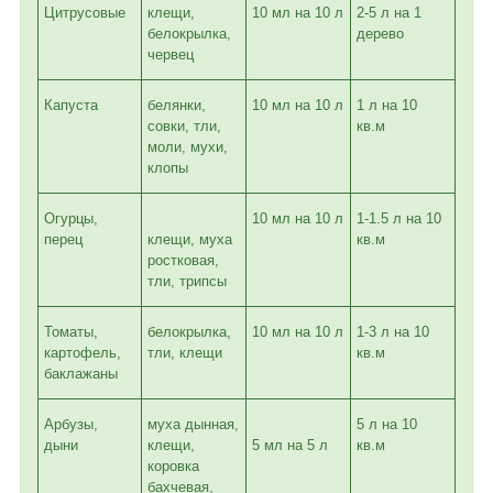
Цитрусовые
клещи,
10 мл на 10 л
2-5 л на 1
белокрылка,
дерево
червец
Капуста
белянки,
10 мл на 10 л
1 л на 10
совки, тли,
кв.м
моли, мухи,
клопы
Огурцы,
10 мл на 10 л
1-1.5 л на 10
перец
клещи, муха
кв.м
ростковая,
тли, трипсы
Томаты,
белокрылка,
10 мл на 10 л
1-3 л на 10
картофель,
тли, клещи
кв.м
баклажаны
Арбузы,
муха дынная,
5 л на 10
дыни
клещи,
5 мл на 5 л
кв.м
коровка
бахчевая,