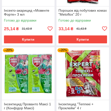
Інсекто-акарицид «Мовенте
Порошок від побутових комах
Форте» 3 мл
"Metoflox" 20 г
Готово до відправки
Готово до відправки
25,14
33,14
₴
₴
31,43 ₴
41,43 ₴
Купити
Купити
–20%
–20%
Інсектицид Прованто Максі 1
Інсектицид "Теппекі +
г (Конфідор Максі)
Проклейм" 4 г