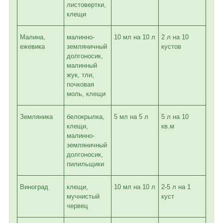
листовертки,
клещи
Малина,
малинно-
10 мл на 10 л
2 л на 10
ежевика
земляничный
кустов
долгоносик,
малинный
жук, тли,
почковая
моль, клещи
Земляника
белокрылка,
5 мл на 5 л
5 л на 10
клещи,
кв.м
малинно-
земляничный
долгоносик,
пилильщики
Виноград
клещи,
10 мл на 10 л
2-5 л на 1
мучнистый
куст
червец