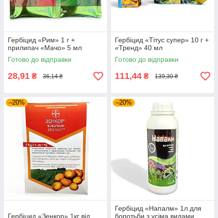
Гербіцид «Рим» 1 г +
Гербіцид «Тітус супер» 10 г +
прилипач «Мачо» 5 мл
«Тренд» 40 мл
Готово до відправки
Готово до відправки
28,91
111,44
₴
₴
36,14 ₴
139,30 ₴
–20%
–20%
Гербіцид «Напалм» 1л для
Гербіцид «Зенкор» 1кг від
боротьби з усіма видами