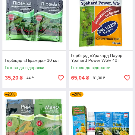
Гербіцид «Урахард Пауер
Гербіцид «Піраміда» 10 мл
Ypahard Power WG» 40 г
Готово до відправки
Готово до відправки
35,20
65,04
₴
₴
44 ₴
81,30 ₴
–20%
–20%