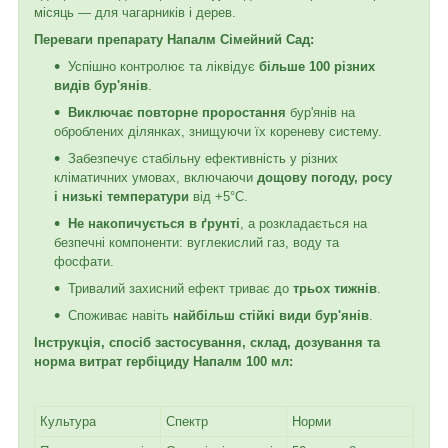
місяць — для чагарників і дерев.
Переваги препарату Напалм Сімейний Сад:
Успішно контролює та ліквідує
більше 100 різних
видів бур'янів
.
Виключає повторне проростання
бур'янів на
оброблених ділянках, знищуючи їх кореневу систему.
Забезпечує стабільну ефективність у різних
кліматичних умовах, включаючи
дощову погоду, росу
і низькі температури
від +5°C.
Не накопичується в ґрунті
, а розкладається на
безпечні компоненти: вуглекислий газ, воду та
фосфати.
Тривалий захисний ефект триває до
трьох тижнів
.
Споживає навіть
найбільш стійкі види бур'янів
.
Інструкція, спосіб застосування, склад, дозування та
норма витрат гербіциду Напалм 100 мл:
Культура
Спектр
Норми