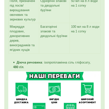
Поля, призначені
Однорічні злакові
50 мл на 8 л води
під посів/
та дводольні
на 1 сотку
вирощування
бур'яни
овочевих та
зернових культур
Міжряддя
Багаторічні
100 мл на 8 л води
плодових,
злакові та
на 1 сотку
декоративних
дводольні бур'яни
дерев,
виноградників та
ягідних кущів
Діюча речовина
: ізопропіламінна сіль гліфосату,
480 г/л
.