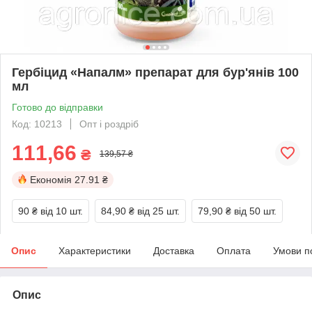
Гербіцид «Напалм» препарат для бур'янів 100
мл
Готово до відправки
Код: 10213
Опт і роздріб
111,66
₴
139,57 ₴
Економія
27.91 ₴
90 ₴
від 10 шт.
84,90 ₴
від 25 шт.
79,90 ₴
від 50 шт.
Опис
Характеристики
Доставка
Оплата
Умови п
Опис