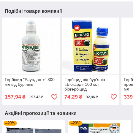
Подібні товари компанії
Гербіцид "Раундап +" 300
Гербіцид від бур'янів
Герб
мл від бур'янів
«Біогард» 100 мл
преп
біогербіцид
мл
157,94
74,29
339
₴
₴
197,43 ₴
92,86 ₴
Акційні пропозиції та новинки
–20%
–20%