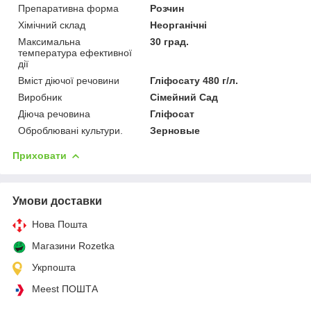
Препаративна форма
Розчин
Хімічний склад
Неорганічні
Максимальна
30 град.
температура ефективної
дії
Вміст діючої речовини
Гліфосату 480 г/л.
Виробник
Сімейний Сад
Діюча речовина
Гліфосат
Оброблювані культури.
Зерновые
Приховати
Умови доставки
Нова Пошта
Магазини Rozetka
Укрпошта
Meest ПОШТА