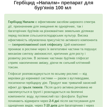
Гербіцид «Напалм» препарат для
бур'янів 100 мл
Гербіцид Напалм
є ефективним засобом широкого спектра
дії, призначеним для знищення як однорічних, так і
багаторічних бур'янів на різноманітних земельних ділянках
перед посівом сільськогосподарських культур. Висока
ефективність обумовлена присутністю активного компонента
—
ізопропіламінної солі гліфосату
. Цей компонент
проникає в рослини через їх вегетативні частини та порушує
механізм синтезу амінокислот, критичних для росту і
розвитку рослин. В зелених частинах бур'янів гліфосат
сприяє накопиченню аміаку, діючи як сильний клітинний
токсин.
Гліфосат розповсюджується по всьому рослині — від
верхівки до кореневої системи — разом з вуглеводами,
посилюючи гербіцидну дію. Продукт має тривалий захисний
ефект до
трьох тижнів
. Після цього активна речовина не
накопичується в ґрунті і розкладається на безпечні
компоненти: воду, вуглекислий газ і фосфати. Бур'яни
починають відмирати через
2-4 дні
після застосування для
однорічних видів, через
7-10 днів
для багаторічних і через