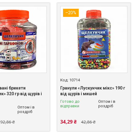
–20%
10714
вані брикети
Гранули «Лускунчик мікс» 190 г
к» 320 гр від щурів і
від щурів і мишей
Готово до
Оптом і в
відправки
роздріб
Оптом і в
роздріб
34,29 ₴
92,86 ₴
42,86 ₴