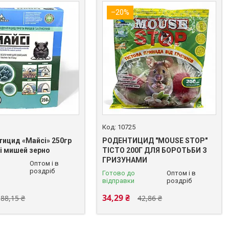
–20%
10725
тицид «Майсі» 250гр
РОДЕНТИЦИД "MOUSE STOP"
 і мишей зерно
ТІСТО 200Г ДЛЯ БОРОТЬБИ З
ГРИЗУНАМИ
Оптом і в
роздріб
Готово до
Оптом і в
відправки
роздріб
34,29 ₴
88,15 ₴
42,86 ₴