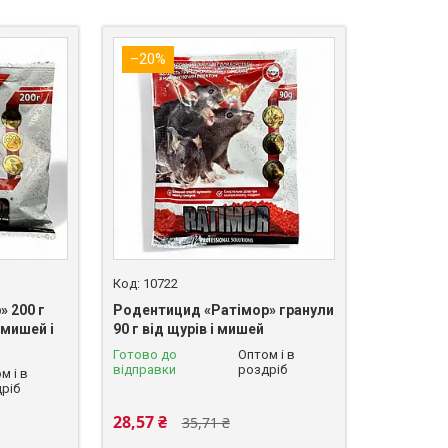
–20%
10722
 200 г
Родентицид «Ратімор» гранули
 мишей і
90 г від щурів і мишей
Готово до
Оптом і в
відправки
роздріб
м і в
ріб
28,57 ₴
35,71 ₴