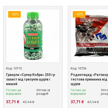
–20%
–20%
10715
10726
Гранули «Супер Кобра» 250 гр
Родентицид «Ратімор»
захист від гризунів щурів і
тестова приманка від
мишей
щурів
Готово до
Оптом і в
Готово до
Опто
відправки
роздріб
відправки
розд
37,71 ₴
37,71 ₴
47,14 ₴
47,14 ₴