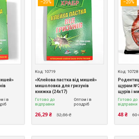
–20%
–20%
10719
10728
мишей»
«Клейова пастка від мишей»
Родентиц
нів
мишоловка для гризунів
щурам №2»
книжка (24х17)
щурів і м
м і в
Готово до
Оптом і в
Готово до
ріб
відправки
роздріб
відправки
26,29 ₴
48 ₴
32,86 ₴
60 