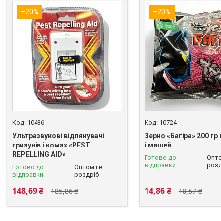
–20%
–20%
10436
10724
Ультразвукові відлякувачі
Зерно «Багіра» 200 гр 
гризунів і комах «PEST
і мишей
REPELLING AID»
Готово до
Опто
відправки
розд
Готово до
Оптом і в
відправки
роздріб
148,69 ₴
14,86 ₴
185,86 ₴
18,57 ₴