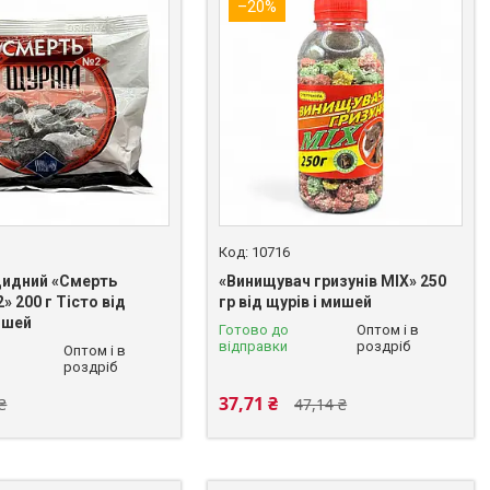
–20%
10716
идний «Смерть
«Винищувач гризунів MIX» 250
 200 г Тісто від
гр від щурів і мишей
ишей
Готово до
Оптом і в
відправки
роздріб
Оптом і в
роздріб
37,71 ₴
₴
47,14 ₴