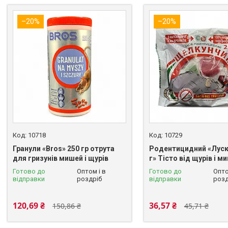
–20%
–20%
10718
10729
Гранули «Bros» 250 гр отрута
Родентицидний «Луск
для гризунів мишей і щурів
г» Тісто від щурів і м
Готово до
Оптом і в
Готово до
Опто
відправки
роздріб
відправки
розд
120,69 ₴
36,57 ₴
150,86 ₴
45,71 ₴