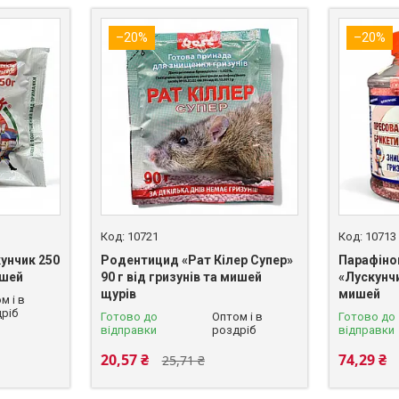
–20%
–20%
10721
10713
унчик 250
Родентицид «Рат Кілер Супер»
Парафіно
ишей
90 г від гризунів та мишей
«Лускунчи
щурів
мишей
м і в
ріб
Готово до
Оптом і в
Готово до
відправки
роздріб
відправки
20,57 ₴
74,29 ₴
25,71 ₴