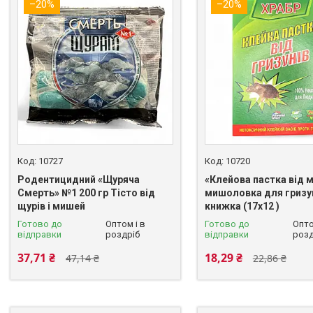
–20%
–20%
10727
10720
Родентицидний «Щуряча
«Клейова пастка від 
Смерть» №1 200 гр Тісто від
мишоловка для гризу
щурів і мишей
книжка (17х12 )
Готово до
Оптом і в
Готово до
Опто
відправки
роздріб
відправки
розд
37,71 ₴
18,29 ₴
47,14 ₴
22,86 ₴