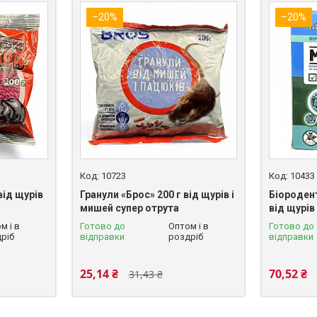
–20%
–20%
10723
10433
від щурів
Гранули «Брос» 200 г від щурів і
Біороден
мишей супер отрута
від щурів
м і в
Готово до
Оптом і в
Готово до
ріб
відправки
роздріб
відправки
25,14 ₴
70,52 ₴
31,43 ₴